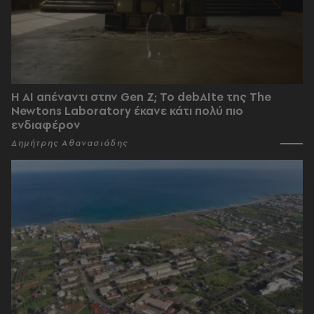
Η AI απέναντι στην Gen Z; Το debAIte της The
Newtons Laboratory έκανε κάτι πολύ πιο
ενδιαφέρον
Δημήτρης Αθανασιάδης