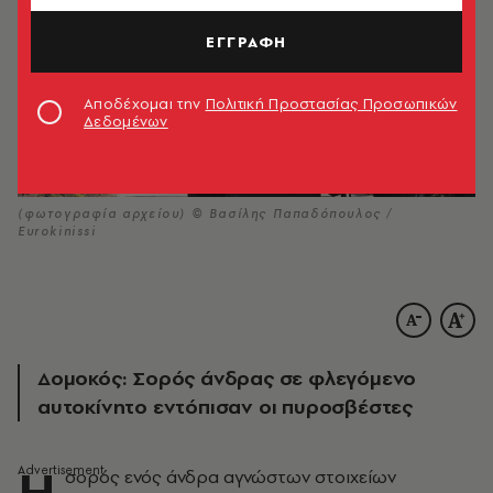
ΕΓΓΡΑΦΗ
Αποδέχομαι την
Πολιτική Προστασίας Προσωπικών
Δεδομένων
(φωτογραφία αρχείου) © Βασίλης Παπαδόπουλος /
Eurokinissi
Δομοκός: Σορός άνδρας σε φλεγόμενο
αυτοκίνητο εντόπισαν οι πυροσβέστες
Η
σορός ενός άνδρα αγνώστων στοιχείων