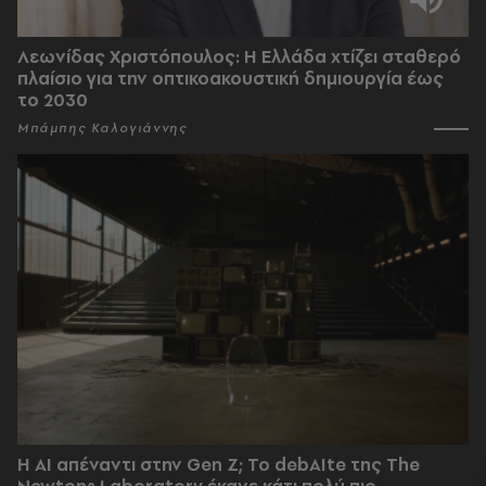
Λεωνίδας Χριστόπουλος: Η Ελλάδα χτίζει σταθερό
πλαίσιο για την οπτικοακουστική δημιουργία έως
το 2030
Μπάμπης Καλογιάννης
Η AI απέναντι στην Gen Z; Το debAIte της The
Newtons Laboratory έκανε κάτι πολύ πιο