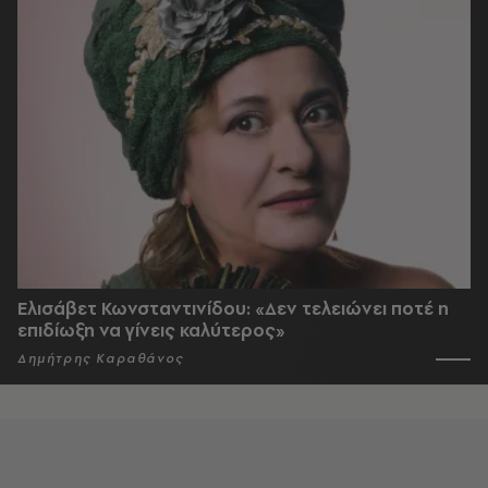
Ελισάβετ Κωνσταντινίδου: «Δεν τελειώνει ποτέ η
επιδίωξη να γίνεις καλύτερος»
Δημήτρης Καραθάνος