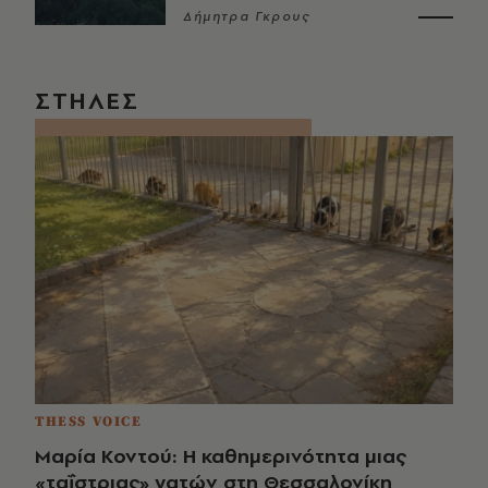
Δήμητρα Γκρους
ΣΤΗΛΕΣ
THESS VOICE
Μαρία Κοντού: Η καθημερινότητα μιας
«ταΐστριας» γατών στη Θεσσαλονίκη