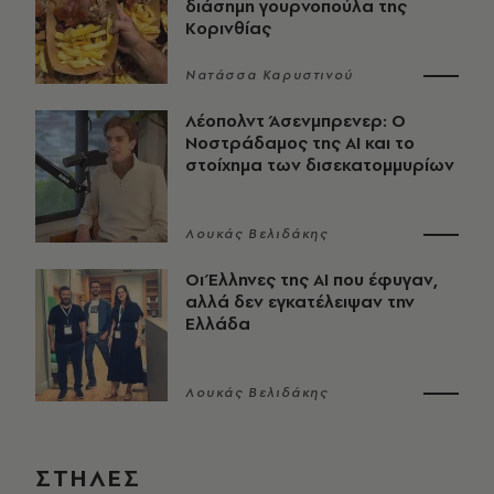
διάσημη γουρνοπούλα της
Κορινθίας
Νατάσσα Καρυστινού
Λέοπολντ Άσενμπρενερ: Ο
Νοστράδαμος της AI και το
στοίχημα των δισεκατομμυρίων
Λουκάς Βελιδάκης
Οι Έλληνες της ΑΙ που έφυγαν,
αλλά δεν εγκατέλειψαν την
Ελλάδα
Λουκάς Βελιδάκης
ΣΤΗΛΕΣ