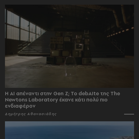
Η AI απέναντι στην Gen Z; Το debAIte της The
Newtons Laboratory έκανε κάτι πολύ πιο
ενδιαφέρον
Δημήτρης Αθανασιάδης