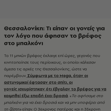
Θεσσαλονίκη: Τι είπαν οι γονείς για
τον λόγο που άφησαν το βρέφος
στο μπαλκόνι
Το 11 μηνών βρέφος έκλαιγε επί ώρες, γεγονός που
κινητοποίησε τους περίοικους, οι οποίοι κάλεσαν
άμεσα τις αρχές της Θεσσαλονίκης, ώστε να
παρέμβουν.
Σύμφωνα με το Mega, όταν οι
αστυνομικοί έφτασαν στο σπίτι, οι
γονείς ισχυρίστηκαν ότι έβγαλαν το
βρέφος
για να
κοιμηθεί έξω επειδή έχει δροσιά
. «
Το αφήσαμε στο
μπαλκόνι για να έχει δροσιά και να μην υποφέρει από
τη ζέστη»
είπαν. Ο 36χρονος πατέρας και η 35χρονη