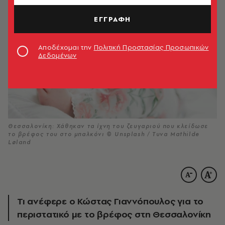
ΕΓΓΡΑΦΗ
Αποδέχομαι την
Πολιτική Προστασίας Προσωπικών
Δεδομένων
Θεσσαλονίκη: Χάθηκαν τα ίχνη του ζευγαριού που κλείδωσε
το βρέφος του στο μπαλκόνι © Unsplash / Tuva Mathilde
Løland
Τι ανέφερε ο Κώστας Γιαννόπουλος για το
περιστατικό με το βρέφος στη Θεσσαλονίκη