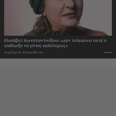
Ελισάβετ Κωνσταντινίδου: «Δεν τελειώνει ποτέ η
επιδίωξη να γίνεις καλύτερος»
Δημήτρης Καραθάνος