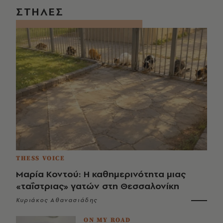
ΣΤΗΛΕΣ
THESS VOICE
Μαρία Κοντού: Η καθημερινότητα μιας
«ταΐστριας» γατών στη Θεσσαλονίκη
Κυριάκος Αθανασιάδης
ON MY ROAD