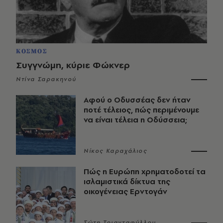
ΚΟΣΜΟΣ
Συγγνώμη, κύριε Φώκνερ
Ντίνα Σαρακηνού
Αφού ο Οδυσσέας δεν ήταν
ποτέ τέλειος, πώς περιμένουμε
να είναι τέλεια η Οδύσσεια;
Νίκος Καραχάλιος
Πώς η Ευρώπη χρηματοδοτεί τα
ισλαμιστικά δίκτυα της
οικογένειας Ερντογάν
Σώτη Τριανταφύλλου