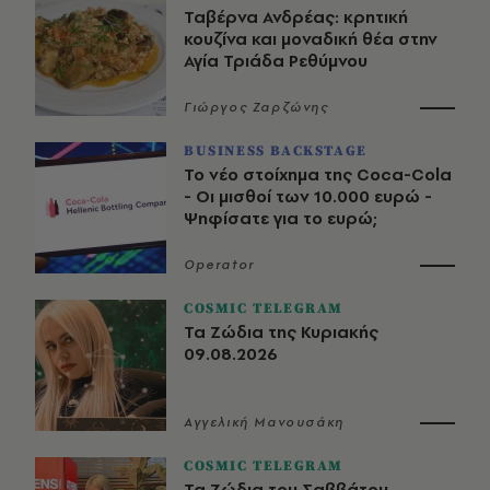
Ταβέρνα Ανδρέας: κρητική
κουζίνα και μοναδική θέα στην
Αγία Τριάδα Ρεθύμνου
Γιώργος Ζαρζώνης
BUSINESS BACKSTAGE
Το νέο στοίχημα της Coca-Cola
- Οι μισθοί των 10.000 ευρώ -
Ψηφίσατε για το ευρώ;
Operator
COSMIC TELEGRAM
Τα Ζώδια της Κυριακής
09.08.2026
Αγγελική Μανουσάκη
COSMIC TELEGRAM
Τα Ζώδια του Σαββάτου