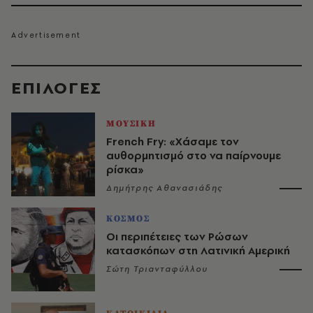
EΠΙΛΟΓΈΣ
ΜΟΥΣΙΚΗ
French Fry: «Χάσαμε τον
αυθορμητισμό στο να παίρνουμε
ρίσκα»
Δημήτρης Αθανασιάδης
ΚΟΣΜΟΣ
Οι περιπέτειες των Ρώσων
κατασκόπων στη Λατινική Αμερική
Σώτη Τριανταφύλλου