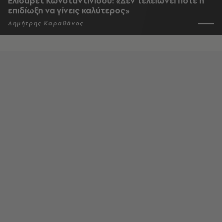
Ελισάβετ Κωνσταντινίδου: «Δεν τελειώνει ποτέ η
επιδίωξη να γίνεις καλύτερος»
Δημήτρης Καραθάνος