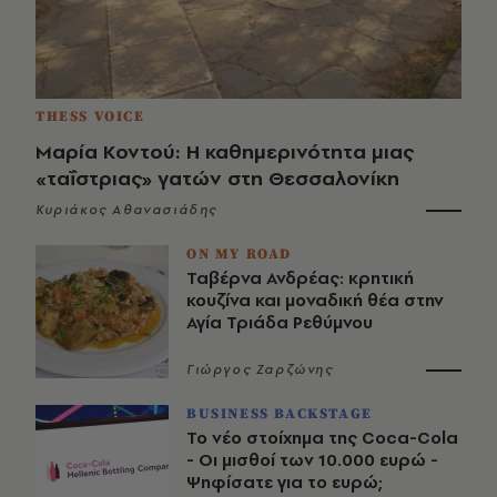
THESS VOICE
Μαρία Κοντού: Η καθημερινότητα μιας
«ταΐστριας» γατών στη Θεσσαλονίκη
Κυριάκος Αθανασιάδης
ON MY ROAD
Ταβέρνα Ανδρέας: κρητική
κουζίνα και μοναδική θέα στην
Αγία Τριάδα Ρεθύμνου
Γιώργος Ζαρζώνης
BUSINESS BACKSTAGE
Το νέο στοίχημα της Coca-Cola
- Οι μισθοί των 10.000 ευρώ -
Ψηφίσατε για το ευρώ;