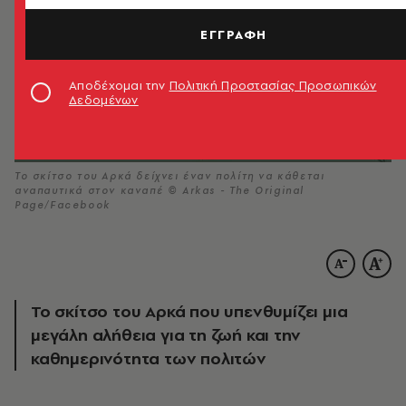
ΕΓΓΡΑΦΗ
Αποδέχομαι την
Πολιτική Προστασίας Προσωπικών
Δεδομένων
Το σκίτσο του Αρκά δείχνει έναν πολίτη να κάθεται
αναπαυτικά στον καναπέ © Arkas - The Original
Page/Facebook
Το σκίτσο του Αρκά που υπενθυμίζει μια
μεγάλη αλήθεια για τη ζωή και την
καθημερινότητα των πολιτών