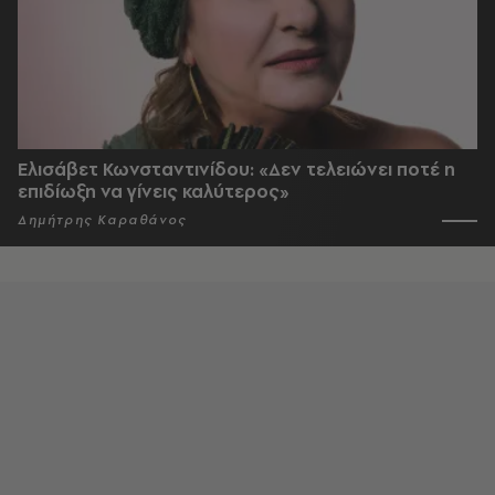
Ελισάβετ Κωνσταντινίδου: «Δεν τελειώνει ποτέ η
επιδίωξη να γίνεις καλύτερος»
Δημήτρης Καραθάνος