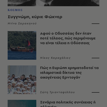
ΚΟΣΜΟΣ
Συγγνώμη, κύριε Φώκνερ
Ντίνα Σαρακηνού
Αφού ο Οδυσσέας δεν ήταν
ποτέ τέλειος, πώς περιμένουμε
να είναι τέλεια η Οδύσσεια;
Νίκος Καραχάλιος
Πώς η Ευρώπη χρηματοδοτεί τα
ισλαμιστικά δίκτυα της
οικογένειας Ερντογάν
Σώτη Τριανταφύλλου
Σενάρια πολιτικής συνέχειας ή
αλλαγής;