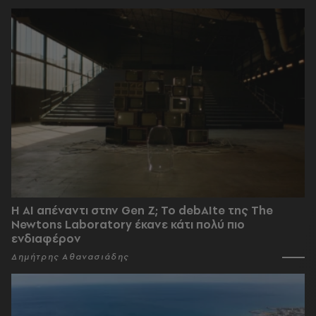
Η AI απέναντι στην Gen Z; Το debAIte της The
Newtons Laboratory έκανε κάτι πολύ πιο
ενδιαφέρον
Δημήτρης Αθανασιάδης