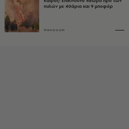
Καιρός: Επικίνδυνο 48ωρο προ των
πυλών με 40άρια και 9 μποφόρ
Newsroom