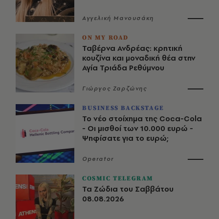
Αγγελική Μανουσάκη
ON MY ROAD
Ταβέρνα Ανδρέας: κρητική
κουζίνα και μοναδική θέα στην
Αγία Τριάδα Ρεθύμνου
Γιώργος Ζαρζώνης
BUSINESS BACKSTAGE
Το νέο στοίχημα της Coca-Cola
- Οι μισθοί των 10.000 ευρώ -
Ψηφίσατε για το ευρώ;
Operator
COSMIC TELEGRAM
Τα Ζώδια του Σαββάτου
08.08.2026