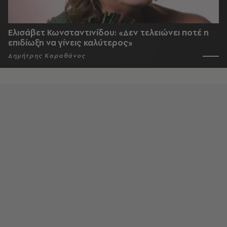
Ελισάβετ Κωνσταντινίδου: «Δεν τελειώνει ποτέ η
επιδίωξη να γίνεις καλύτερος»
Δημήτρης Καραθάνος