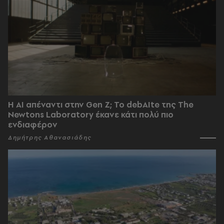
Η AI απέναντι στην Gen Z; Το debAIte της The
Newtons Laboratory έκανε κάτι πολύ πιο
ενδιαφέρον
Δημήτρης Αθανασιάδης