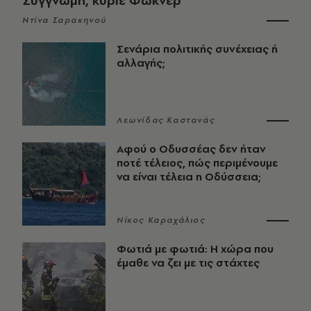
Συγγνώμη, κύριε Φώκνερ
Ντίνα Σαρακηνού
Σενάρια πολιτικής συνέχειας ή
αλλαγής;
Λεωνίδας Καστανάς
Αφού ο Οδυσσέας δεν ήταν
ποτέ τέλειος, πώς περιμένουμε
να είναι τέλεια η Οδύσσεια;
Νίκος Καραχάλιος
Φωτιά με φωτιά: Η χώρα που
έμαθε να ζει με τις στάχτες