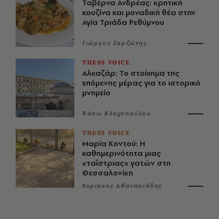
Ταβέρνα Ανδρέας: κρητική
κουζίνα και μοναδική θέα στην
Αγία Τριάδα Ρεθύμνου
Γιώργος Ζαρζώνης
THESS VOICE
Αλκαζάρ: Το στοίχημα της
επόμενης μέρας για το ιστορικό
μνημείο
Βάσω Βλαχοπούλου
THESS VOICE
Μαρία Κοντού: Η
καθημερινότητα μιας
«ταΐστριας» γατών στη
Θεσσαλονίκη
Κυριάκος Αθανασιάδης