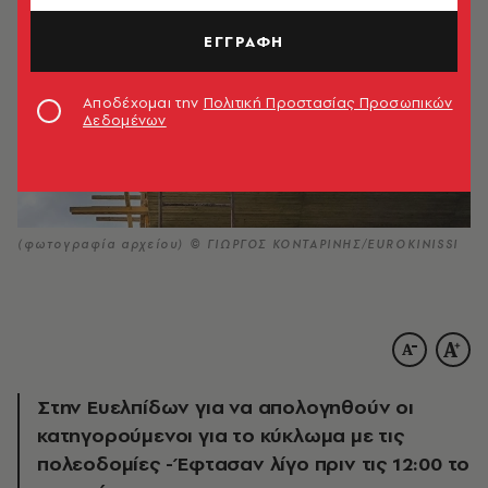
ΕΓΓΡΑΦΗ
Αποδέχομαι την
Πολιτική Προστασίας Προσωπικών
Δεδομένων
(φωτογραφία αρχείου) © ΓΙΩΡΓΟΣ ΚΟΝΤΑΡΙΝΗΣ/EUROKINISSI
Στην Ευελπίδων για να απολογηθούν οι
κατηγορούμενοι για το κύκλωμα με τις
πολεοδομίες - Έφτασαν λίγο πριν τις 12:00 το