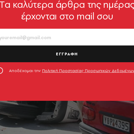
Tα καλύτερα άρθρα της ημέρα
έρχονται στο mail σου
ΕΓΓΡΑΦΗ
Αποδέχομαι την
Πολιτική Προστασίας Προσωπικών Δεδομένω