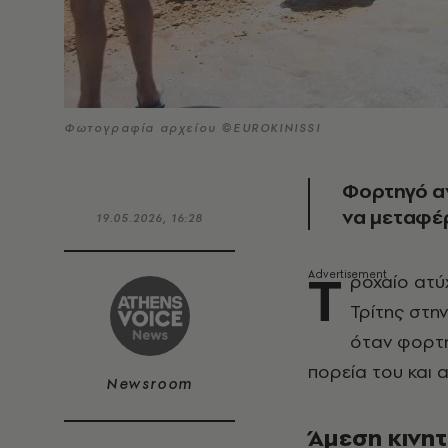
Φωτογραφία αρχείου ©EUROKINISSI
Φορτηγό αν
να μεταφέρ
19.05.2026, 16:28
Τ
ροχαίο ατύχ
Τρίτης στη
όταν φορτη
πορεία του και 
Newsroom
Άμεση κινητ