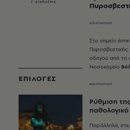
1’ ΔΙΑΒΑΣΜΑ
Πυροσβεστι
Στο σημείο έσπε
Πυροσβεστικής,
οδηγού από το 
Νοσοκομείο
Βό
EΠΙΛΟΓΈΣ
Ρύθμιση της
παθολογικό
Παράλληλα, στελ