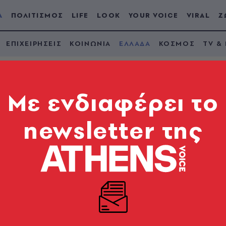
Α
ΠΟΛΙΤΙΣΜΟΣ
LIFE
LOOK
YOUR VOICE
VIRAL
Ζ
ΕΠΙΧΕΙΡΗΣΕΙΣ
ΚΟΙΝΩΝΙΑ
ΕΛΛΑΔΑ
ΚΟΣΜΟΣ
TV &
Mε ενδιαφέρει το
newsletter της
ού στην είσοδο του
κομείο ο οδηγός
ό να απεγκλωβίζεται από την Πυροσβεστική