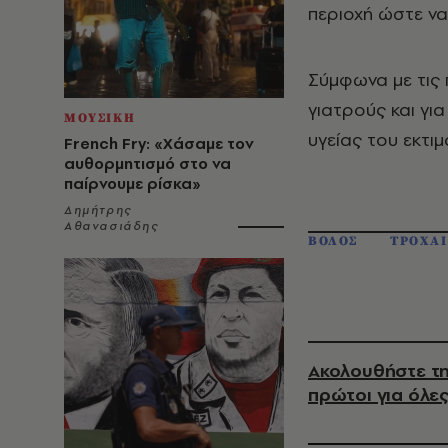
περιοχή ώστε να
Σύμφωνα με τις
γιατρούς και γι
ΜΟΥΣΙΚΗ
υγείας του εκτιμ
French Fry: «Χάσαμε τον
αυθορμητισμό στο να
παίρνουμε ρίσκα»
Δημήτρης
Αθανασιάδης
ΒΟΛΟΣ
ΤΡΟΧΑ
Ακολουθήστε τη
πρώτοι για όλες