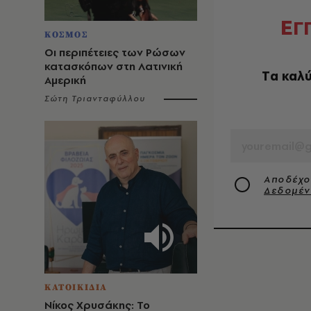
Ε
Γ
ΚΟΣΜΟΣ
Οι περιπέτειες των Ρώσων
κατασκόπων στη Λατινική
Tα καλύ
Αμερική
Σώτη Τριανταφύλλου
EMAIL
Αποδέχο
Δεδομέ
ΚΑΤΟΙΚΙΔΙΑ
Νίκος Χρυσάκης: Το