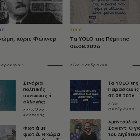
ΟΣ
YOLO
νώμη, κύριε Φώκνερ
Τα YOLO της Πέμπτης
06.08.2026
 Σαρακηνού
Λίνα Μανδράκου
Σενάρια
Τα YOLO της
πολιτικής
Παρασκευής
συνέχειας ή
07.08.2026
αλλαγής;
Λίνα
Μανδράκου
Λεωνίδας
Καστανάς
Αμπντούλ ελ-
Φωτιά με
Σαγιέντ: Ο γι
φωτιά: Η χώρα
του Αιγύπτιου