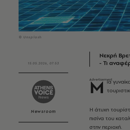
© Unsplash
Νεκρή Βρετ
- Τι αναφέ
15.05.2026, 07:53
Μ
ία γυναί
τουριστι
Η άτυχη τουρίστ
Newsroom
πισίνα του κατ
στην περιοχή.