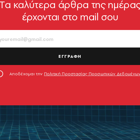
Tα καλύτερα άρθρα της ημέρα
έρχονται στο mail σου
ΕΓΓΡΑΦΗ
Αποδέχομαι την
Πολιτική Προστασίας Προσωπικών Δεδομένω