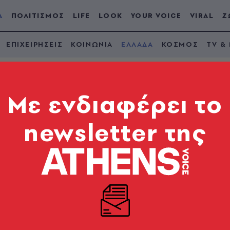
Α
ΠΟΛΙΤΙΣΜΟΣ
LIFE
LOOK
YOUR VOICE
VIRAL
Ζ
ΕΠΙΧΕΙΡΗΣΕΙΣ
ΚΟΙΝΩΝΙΑ
ΕΛΛΑΔΑ
ΚΟΣΜΟΣ
TV &
Mε ενδιαφέρει το
newsletter της
τουρίστρια σε πισίν
θο