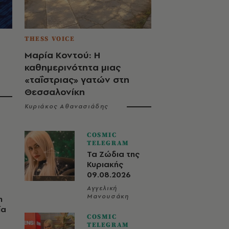
THESS VOICE
Μαρία Κοντού: Η
καθημερινότητα μιας
«ταΐστριας» γατών στη
Θεσσαλονίκη
Κυριάκος Αθανασιάδης
COSMIC
TELEGRAM
Τα Ζώδια της
Κυριακής
09.08.2026
Αγγελική
Μανουσάκη
η
ία
COSMIC
TELEGRAM