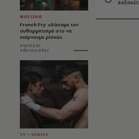
Δεδομέ
ΜΟΥΣΙΚΗ
French Fry: «Χάσαμε τον
αυθορμητισμό στο να
παίρνουμε ρίσκα»
Δημήτρης
Αθανασιάδης
TV + SERIES