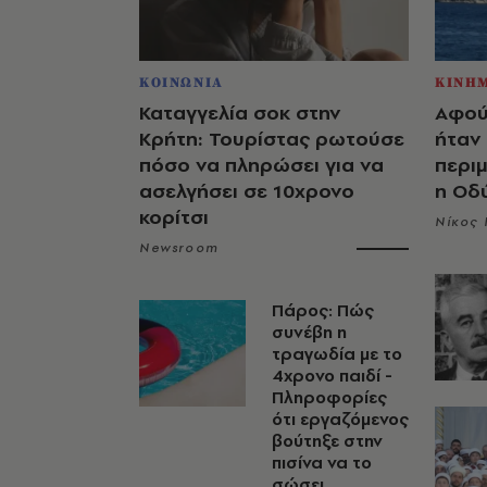
ΚΟΙΝΩΝΙΑ
ΚΙΝΗ
Καταγγελία σοκ στην
Αφού
Κρήτη: Τουρίστας ρωτούσε
ήταν 
πόσο να πληρώσει για να
περιμ
ασελγήσει σε 10χρονο
η Οδ
κορίτσι
Νίκος 
Newsroom
Πάρος: Πώς
συνέβη η
τραγωδία με το
4χρονο παιδί -
Πληροφορίες
ότι εργαζόμενος
βούτηξε στην
πισίνα να το
σώσει