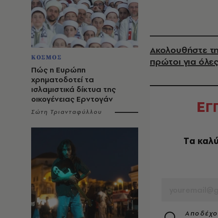
Ακολουθήστε τη
ΚΟΣΜΟΣ
πρώτοι για όλες
Πώς η Ευρώπη
χρηματοδοτεί τα
ισλαμιστικά δίκτυα της
οικογένειας Ερντογάν
Ε
Γ
Σώτη Τριανταφύλλου
Tα καλύ
EMAIL
Αποδέχο