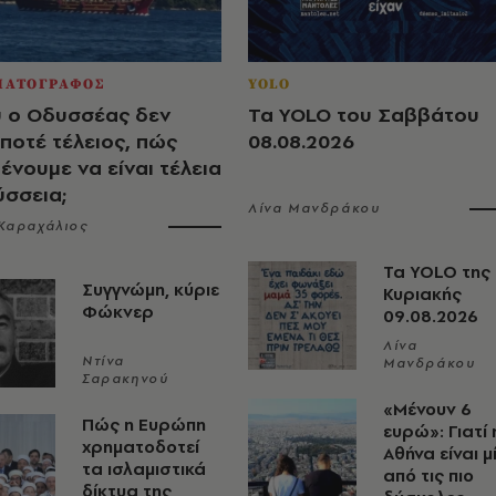
ΜΑΤΟΓΡΑΦΟΣ
YOLO
 ο Οδυσσέας δεν
Τα YOLO του Σαββάτου
ποτέ τέλειος, πώς
08.08.2026
ένουμε να είναι τέλεια
ύσσεια;
Λίνα Μανδράκου
Καραχάλιος
Τα YOLO της
Συγγνώμη, κύριε
Κυριακής
Φώκνερ
09.08.2026
Λίνα
Ντίνα
Μανδράκου
Σαρακηνού
«Μένουν 6
Πώς η Ευρώπη
ευρώ»: Γιατί 
χρηματοδοτεί
Αθήνα είναι μ
τα ισλαμιστικά
από τις πιο
δίκτυα της