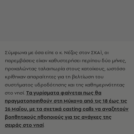
Σύμφωνα με όσα είπε ο κ. Νέζος στον ΣΚΑΪ, oι
παρεμβάσεις είχαν καθυστερήσει περίπου δύο μήνες,
προκαλώντας ταλαιπωρία στους κατοίκους, ωστόσο
κρίθηκαν απαραίτητες για τη βελτίωση του
συστήματος υδροδότησης και της καθημερινότητας
στο νησί.
Τα γυρίσματα φαίνεται πως θα
πραγματοποιηθούν στη Μύκονο από τις 18 έως τις
26 Μαΐου, με τα σχετικά casting calls να αναζητούν
βοηθητικούς ηθοποιούς για τις ανάγκες της
σειράς στο νησί
.