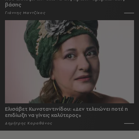
βάσης
Γιάννης Μαντζίκος
Ελισάβετ Κωνσταντινίδου: «Δεν τελειώνει ποτέ η
επιδίωξη να γίνεις καλύτερος»
Δημήτρης Καραθάνος