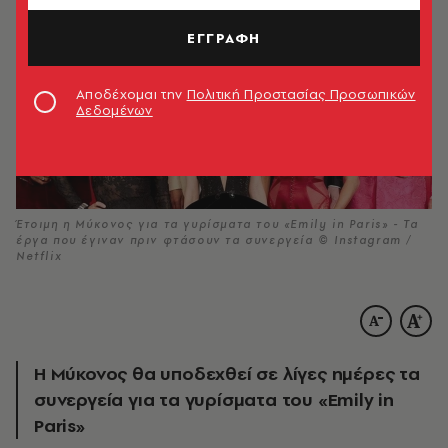
ΕΓΓΡΑΦΗ
Αποδέχομαι την
Πολιτική Προστασίας Προσωπικών
Δεδομένων
Έτοιμη η Μύκονος για τα γυρίσματα του «Emily in Paris» - Τα
έργα που έγιναν πριν φτάσουν τα συνεργεία © Instagram /
Netflix
Η Μύκονος θα υποδεχθεί σε λίγες ημέρες τα
συνεργεία για τα γυρίσματα του «Emily in
Paris»