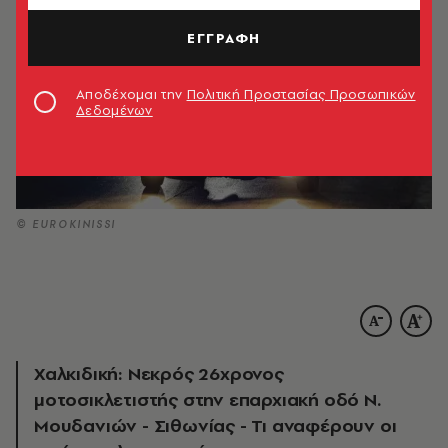
ΕΓΓΡΑΦΗ
Αποδέχομαι την
Πολιτική Προστασίας Προσωπικών
Δεδομένων
© EUROKINISSI
Χαλκιδική: Νεκρός 26χρονος
μοτοσικλετιστής στην επαρχιακή οδό Ν.
Μουδανιών - Σιθωνίας - Τι αναφέρουν οι