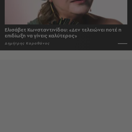
Ελισάβετ Κωνσταντινίδου: «Δεν τελειώνει ποτέ η
επιδίωξη να γίνεις καλύτερος»
Δημήτρης Καραθάνος