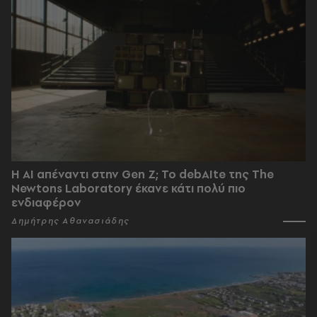
Η AI απέναντι στην Gen Z; Το debAIte της The
Newtons Laboratory έκανε κάτι πολύ πιο
ενδιαφέρον
Δημήτρης Αθανασιάδης