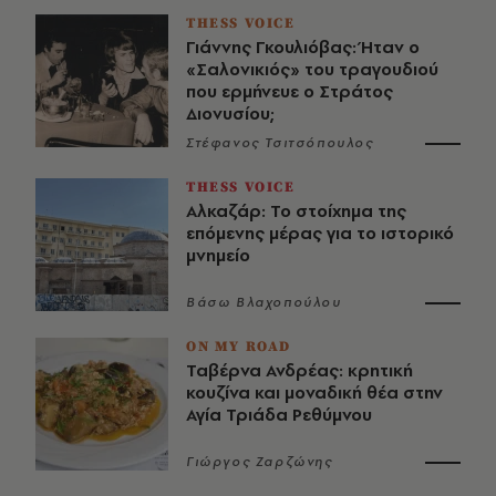
THESS VOICE
Γιάννης Γκουλιόβας: Ήταν ο
«Σαλονικιός» του τραγουδιού
που ερμήνευε ο Στράτος
Διονυσίου;
Στέφανος Τσιτσόπουλος
THESS VOICE
Αλκαζάρ: Το στοίχημα της
επόμενης μέρας για το ιστορικό
μνημείο
Βάσω Βλαχοπούλου
ON MY ROAD
Ταβέρνα Ανδρέας: κρητική
κουζίνα και μοναδική θέα στην
Αγία Τριάδα Ρεθύμνου
Γιώργος Ζαρζώνης