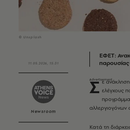
© Unsplash
ΕΦΕΤ: Ανα
παρουσίας
11.05.2026, 15:31
Σ
ε ανάκλησ
ελέγχους π
προγράμματ
αλλεργιογόνων 
Newsroom
Κατά τη διάρκε