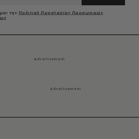
μαι την
Πολιτική Προστασίας Προσωπικών
νων