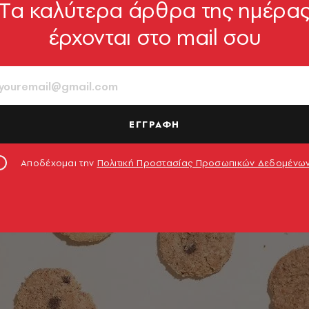
Tα καλύτερα άρθρα της ημέρα
έρχονται στο mail σου
ΕΓΓΡΑΦΗ
Αποδέχομαι την
Πολιτική Προστασίας Προσωπικών Δεδομένω