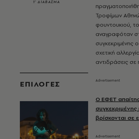
1’ ΔΙΑΒΑΣΜΑ
πραγματοποιήθη
Τροφίμων Αθηνών
φουντουκιού, το
αναγραφόταν στ
συγκεκριμένης ο
σχετική αλλεργί
αντιδράσεις σε
EΠΙΛΟΓΈΣ
Ο ΕΦΕΤ απαίτησ
συγκεκριμένης 
βρίσκονται σε ε