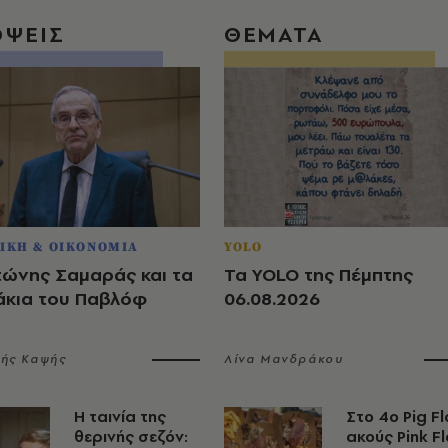
ΟΨΕΙΣ
ΘΕΜΑΤΑ
ΙΚΗ & ΟΙΚΟΝΟΜΙΑ
YOLO
τώνης Σαμαράς και τα
Τα YOLO της Πέμπτης
άκια του Παβλόφ
06.08.2026
λής Καψής
Λίνα Μανδράκου
Η ταινία της
Στο 4ο Pig Fl
θερινής σεζόν:
ακούς Pink F