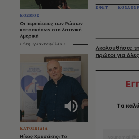
ΕΦΕΤ
ΚΟΥΛΟΥ
ΚΟΣΜΟΣ
Οι περιπέτειες των Ρώσων
κατασκόπων στη Λατινική
Αμερική
Σώτη Τριανταφύλλου
Ακολουθήστε τη
πρώτοι για όλες
Ε
Γ
Tα καλύ
EMAIL
ΚΑΤΟΙΚΙΔΙΑ
Νίκος Χρυσάκης: Το