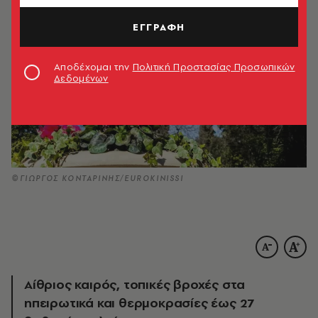
ΕΓΓΡΑΦΗ
Αποδέχομαι την
Πολιτική Προστασίας Προσωπικών
Δεδομένων
©ΓΙΩΡΓΟΣ ΚΟΝΤΑΡΙΝΗΣ/EUROKINISSI
Αίθριος καιρός, τοπικές βροχές στα
ηπειρωτικά και θερμοκρασίες έως 27