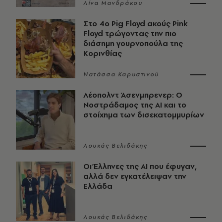
Λίνα Μανδράκου
Στο 4ο Pig Floyd ακούς Pink
Floyd τρώγοντας την πιο
διάσημη γουρνοπούλα της
Κορινθίας
Νατάσσα Καρυστινού
Λέοπολντ Άσενμπρενερ: Ο
Νοστράδαμος της AI και το
στοίχημα των δισεκατομμυρίων
Λουκάς Βελιδάκης
Οι Έλληνες της ΑΙ που έφυγαν,
αλλά δεν εγκατέλειψαν την
Ελλάδα
Λουκάς Βελιδάκης