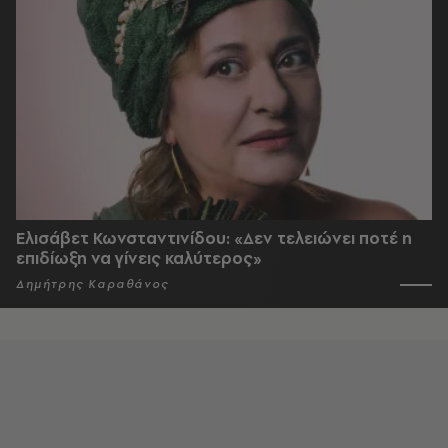
Ελισάβετ Κωνσταντινίδου: «Δεν τελειώνει ποτέ η
επιδίωξη να γίνεις καλύτερος»
Δημήτρης Καραθάνος