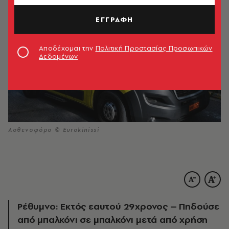
ΕΓΓΡΑΦΗ
Αποδέχομαι την
Πολιτική Προστασίας Προσωπικών
Δεδομένων
Ασθενοφόρο © Eurokinissi
Ρέθυμνο: Εκτός εαυτού 29χρονος – Πηδούσε
από μπαλκόνι σε μπαλκόνι μετά από χρήση