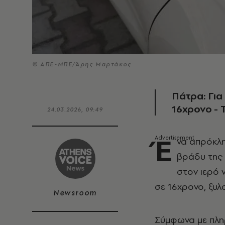
© ΑΠΕ-ΜΠΕ/Άρης Μαρτάκος
Πάτρα: Για
16χρονο - 
24.03.2026, 09:49
Έ
να απρόκλη
βράδυ της 
στον ιερό 
σε 16χρονο, ξυλ
Newsroom
Σύμφωνα με πληρ