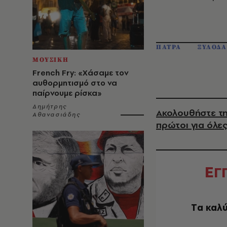
ΠΑΤΡΑ
ΞΥΛΟΔ
ΜΟΥΣΙΚΗ
French Fry: «Χάσαμε τον
αυθορμητισμό στο να
παίρνουμε ρίσκα»
Δημήτρης
Ακολουθήστε τη
Αθανασιάδης
πρώτοι για όλες
Ε
Γ
Tα καλύ