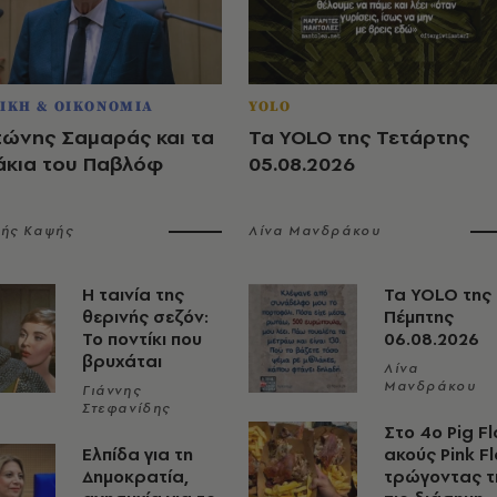
ΙΚΗ & ΟΙΚΟΝΟΜΙΑ
YOLO
τώνης Σαμαράς και τα
Τα YOLO της Τετάρτης
άκια του Παβλόφ
05.08.2026
λής Καψής
Λίνα Μανδράκου
Η ταινία της
Τα YOLO της
θερινής σεζόν:
Πέμπτης
Το ποντίκι που
06.08.2026
βρυχάται
Λίνα
Μανδράκου
Γιάννης
Στεφανίδης
Στο 4ο Pig Fl
Ελπίδα για τη
ακούς Pink F
Δημοκρατία,
τρώγοντας τ