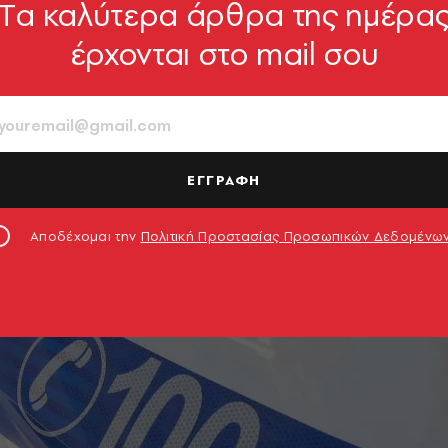
Tα καλύτερα άρθρα της ημέρα
έρχονται στο mail σου
ΕΓΓΡΑΦΗ
Αποδέχομαι την
Πολιτική Προστασίας Προσωπικών Δεδομένω