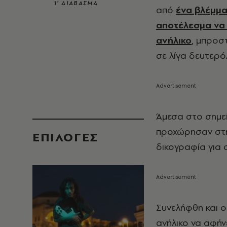
1’ ΔΙΑΒΑΣΜΑ
από
ένα βλέμμα
αποτέλεσμα να 
ανήλικο
, μπροσ
σε λίγα δευτερό
Άμεσα στο σημε
προχώρησαν στη
EΠΙΛΟΓΈΣ
δικογραφία για 
Συνελήφθη και ο
ανήλικο να αφήν