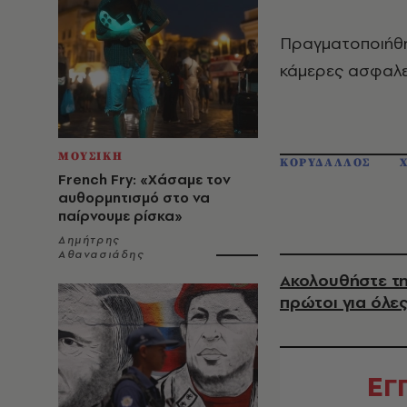
Πραγματοποιήθηκ
κάμερες ασφαλεί
ΜΟΥΣΙΚΗ
ΚΟΡΥΔΑΛΛΟΣ
French Fry: «Χάσαμε τον
αυθορμητισμό στο να
παίρνουμε ρίσκα»
Δημήτρης
Αθανασιάδης
Ακολουθήστε τη
πρώτοι για όλες
Ε
Γ