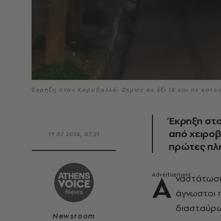
Έκρηξη στον Κορυδαλλό: Ζημιές σε έξι ΙΧ και σε κατ
Έκρηξη στο
από χειροβ
19.02.2026, 07:21
πρώτες πλ
Α
ναστάτωση
άγνωστοι 
διασταύρω
Newsroom