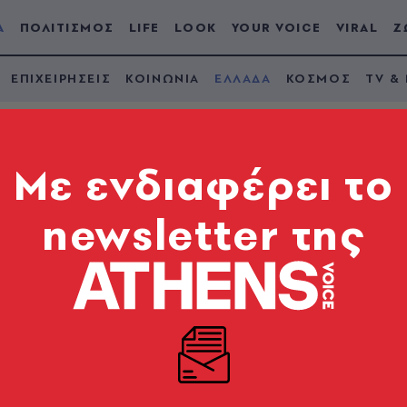
Α
ΠΟΛΙΤΙΣΜΟΣ
LIFE
LOOK
YOUR VOICE
VIRAL
Ζ
ΕΠΙΧΕΙΡΗΣΕΙΣ
ΚΟΙΝΩΝΙΑ
ΕΛΛΑΔΑ
ΚΟΣΜΟΣ
TV &
Mε ενδιαφέρει το
newsletter της
δαλλό: Ζημιές σε έξι
από χειροβομβίδα