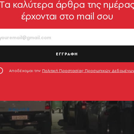
Tα καλύτερα άρθρα της ημέρα
έρχονται στο mail σου
ΕΓΓΡΑΦΗ
Αποδέχομαι την
Πολιτική Προστασίας Προσωπικών Δεδομένω