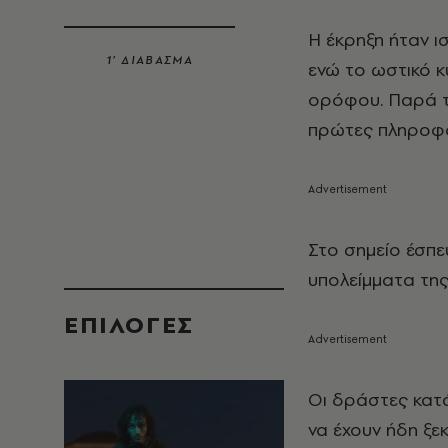
Η έκρηξη ήταν 
1’ ΔΙΑΒΑΣΜΑ
ενώ το ωστικό κ
ορόφου. Παρά τ
πρώτες πληροφο
Στο σημείο έσπε
υπολείμματα της
EΠΙΛΟΓΈΣ
Οι δράστες κατά
να έχουν ήδη ξεκ