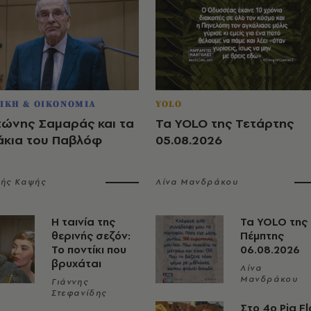
ΙΚΗ & ΟΙΚΟΝΟΜΙΑ
YOLO
τώνης Σαμαράς και τα
Τα YOLO της Τετάρτης
άκια του Παβλόφ
05.08.2026
λής Καψής
Λίνα Μανδράκου
Η ταινία της
Τα YOLO της
θερινής σεζόν:
Πέμπτης
Το ποντίκι που
06.08.2026
βρυχάται
Λίνα
Μανδράκου
Γιάννης
Στεφανίδης
Στο 4ο Pig Fl