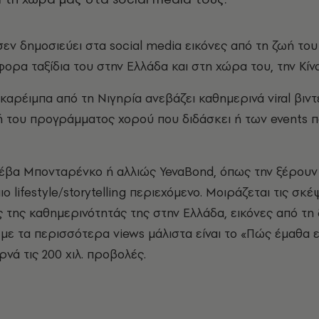
εν δημοσιεύει στα social media εικόνες από τη ζωή του
φορα ταξίδια του στην Ελλάδα και στη χώρα του, την Κίνα
καρέιμπα από τη Νιγηρία ανεβάζει καθημερινά viral βιντ
ή του προγράμματος χορού που διδάσκει ή των events 
έβα Μπονταρένκο ή αλλιώς YevaBond, όπως την ξέρουν 
πιο lifestyle/storytelling περιεχόμενο. Μοιράζεται τις σκέ
ς της καθημερινότητάς της στην Ελλάδα, εικόνες από τη 
 με τα περισσότερα views μάλιστα είναι το «Πώς έμαθα ε
ρνά τις 200 χιλ. προβολές.