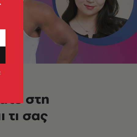
ς
ν
νάτε στη
 τι σας