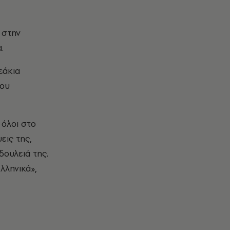
 στην
.
εάκια
που
όλοι στο
ψεις της,
δουλειά της.
λληνικά»,