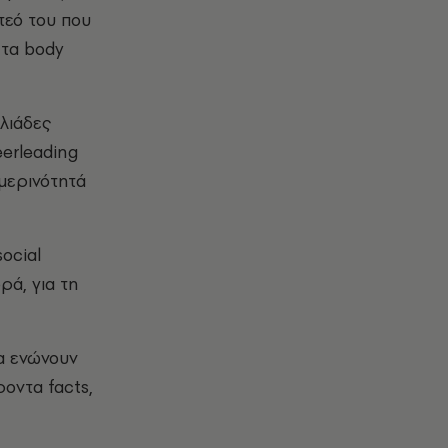
τεό του που
 τα body
λιάδες
eerleading
ημερινότητά
ocial
ρά, για τη
ia ενώνουν
ροντα facts,