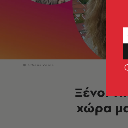
© Athens Voice
Ξένοι Ti
χώρα μας