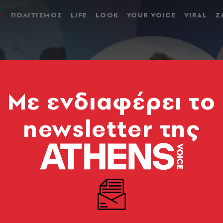
Α
ΠΟΛΙΤΙΣΜΟΣ
LIFE
LOOK
YOUR VOICE
VIRAL
Ζ
Mε ενδιαφέρει το
newsletter της