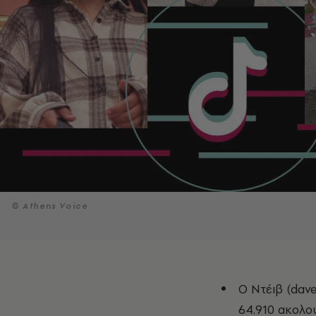
© Athens Voice
O Ντέιβ (dave
64.910 ακoλού