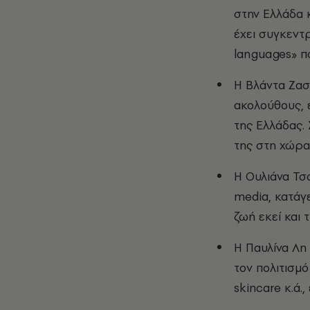
στην Ελλάδα κ
έχει συγκεντρ
languages» π
Η Βλάντα Ζασ
ακολούθους, 
της Ελλάδας. 
της στη χώρα
Η Ουλιάνα Τσο
media, κατάγε
ζωή εκεί και 
Η Παυλίνα Λη 
τον πολιτισμό
skincare κ.ά.