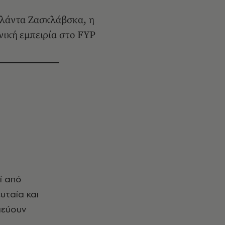
 Βλάντα Ζασκλάβσκα, η
νική εμπειρία στο FYP
υταία και
ιεύουν