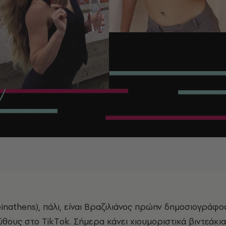
inathens), πάλι, είναι Βραζιλιάνος πρώην δημοσιογράφος
θους στο TikΤok. Σήμερα κάνει χιουμοριστικά βιντεάκια