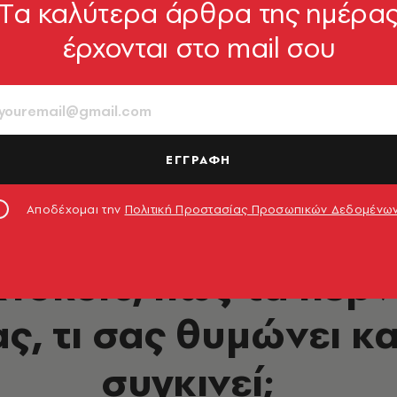
Tα καλύτερα άρθρα της ημέρα
έρχονται στο mail σου
ΕΓΓΡΑΦΗ
Αποδέχομαι την
Πολιτική Προστασίας Προσωπικών Δεδομένω
ΕΛΛΑΔΑ
kTokers, πώς τα περ
, τι σας θυμώνει και
συγκινεί;