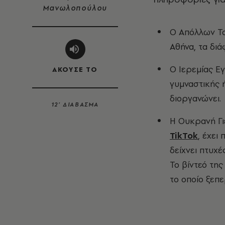
Μανωλοπούλου
Ο Απόλλων Τσ
Αθήνα, τα διά
Ο Ιερεμίας Εγ
ΑΚΟΥΣΕ ΤΟ
γυμναστικής 
διοργανώνει.
12’ ΔΙΑΒΑΣΜΑ
Η Ουκρανή Γι
TikTok
, έχει 
δείχνει πτυχέ
Το βίντεό της
το οποίο ξεπε