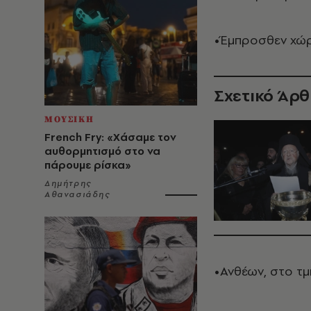
•Έμπροσθεν χώρ
Σχετικό Άρ
ΜΟΥΣΙΚΗ
French Fry: «Χάσαμε τον
αυθορμητισμό στο να
πάρουμε ρίσκα»
Δημήτρης
Αθανασιάδης
•Ανθέων, στο τ