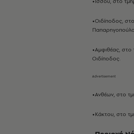
•Ισσού, στο τμ
•Οιδίποδος, στο
Παπαρηγοπούλο
•Αμφιθέας, στο
Οιδίποδος.
•Ανθέων, στο τμ
•Κάκτου, στο τμ
-Περιοχή Ν