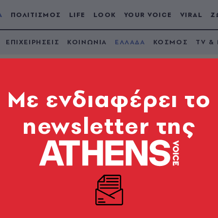
Α
ΠΟΛΙΤΙΣΜΟΣ
LIFE
LOOK
YOUR VOICE
VIRAL
Ζ
ΕΠΙΧΕΙΡΗΣΕΙΣ
ΚΟΙΝΩΝΙΑ
ΕΛΛΑΔΑ
ΚΟΣΜΟΣ
TV &
Mε ενδιαφέρει το
newsletter της
ολομαίος: Κυκλοφο
σε Περιστέρι, Νέα
Νέα Ιωνία