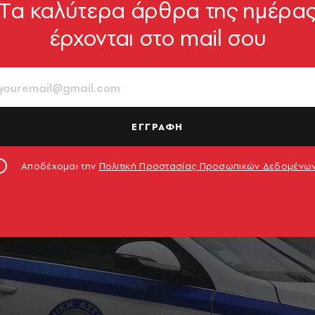
Tα καλύτερα άρθρα της ημέρα
έρχονται στο mail σου
ΕΓΓΡΑΦΗ
Αποδέχομαι την
Πολιτική Προστασίας Προσωπικών Δεδομένω