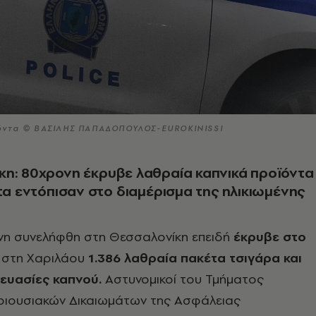
ϊόντα © ΒΑΣΙΛΗΣ ΠΑΠΑΔΟΠΟΥΛΟΣ-EUROKINISSI
η: 80χρονη έκρυβε λαθραία καπνικά προϊόντα
 τα εντόπισαν στο διαμέρισμα της ηλικιωμένης
νη συνελήφθη στη Θεσσαλονίκη επειδή
έκρυβε στο
στη Χαριλάου
1.386 λαθραία πακέτα τσιγάρα και
ευασίες καπνού.
Αστυνομικοί του Τμήματος
ιουσιακών Δικαιωμάτων της Ασφάλειας