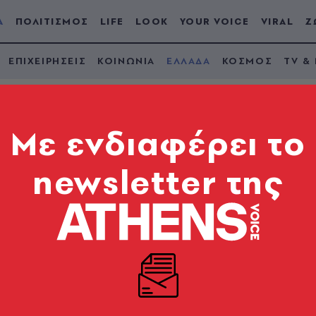
Α
ΠΟΛΙΤΙΣΜΟΣ
LIFE
LOOK
YOUR VOICE
VIRAL
Ζ
ΕΠΙΧΕΙΡΗΣΕΙΣ
ΚΟΙΝΩΝΙΑ
ΕΛΛΑΔΑ
ΚΟΣΜΟΣ
TV &
Mε ενδιαφέρει το
newsletter της
σαλονίκη έκρυβε στο
α πακέτα τσιγάρα και
πνού
ηλικιωμένης