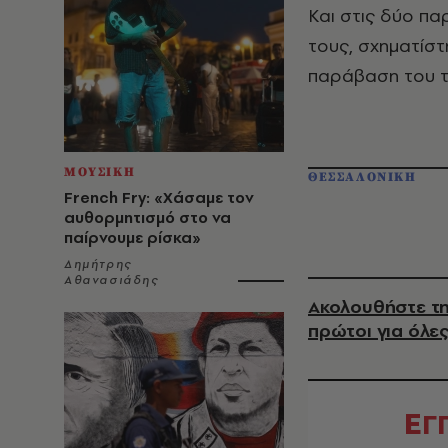
Και στις δύο πα
τους, σχηματίστ
παράβαση του τ
ΜΟΥΣΙΚΗ
ΘΕΣΣΑΛΟΝΙΚΗ
French Fry: «Χάσαμε τον
αυθορμητισμό στο να
παίρνουμε ρίσκα»
Δημήτρης
Αθανασιάδης
Ακολουθήστε τη
πρώτοι για όλες
Ε
Γ