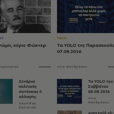
ΟΣ
YOLO
νώμη, κύριε Φώκνερ
Τα YOLO της Παρασκευή
07.08.2026
 Σαρακηνού
Λίνα Μανδράκου
Σενάρια
Τα YOLO του
πολιτικής
Σαββάτου
συνέχειας ή
08.08.2026
αλλαγής;
Λίνα
Μανδράκου
Λεωνίδας
Καστανάς
Αμπντούλ ελ-