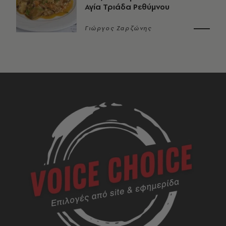
Αγία Τριάδα Ρεθύμνου
Γιώργος Ζαρζώνης