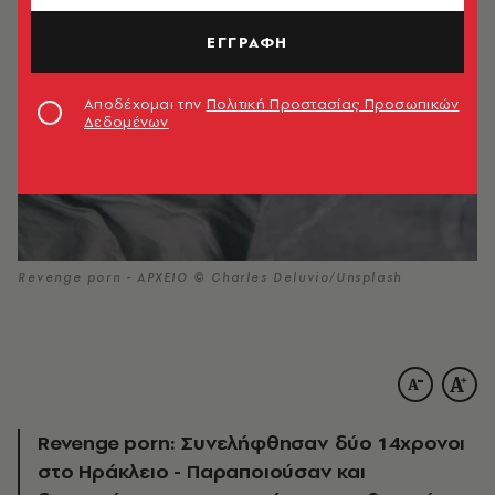
ΕΓΓΡΑΦΗ
Αποδέχομαι την
Πολιτική Προστασίας Προσωπικών
Δεδομένων
Revenge porn - ΑΡΧΕΙΟ © Charles Deluvio/Unsplash
Revenge porn: Συνελήφθησαν δύο 14χρονοι
στο Ηράκλειο - Παραποιούσαν και