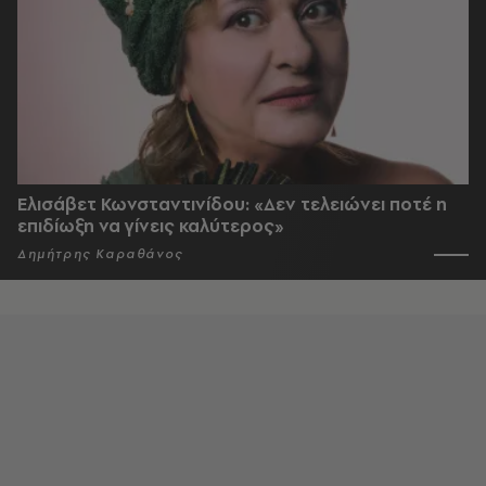
Ελισάβετ Κωνσταντινίδου: «Δεν τελειώνει ποτέ η
επιδίωξη να γίνεις καλύτερος»
Δημήτρης Καραθάνος