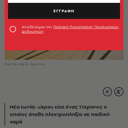
ΕΓΓΡΑΦΗ
Αποδέχομαι την
Πολιτική Προστασίας Προσωπικών
Δεδομένων
Φωτογραφία αρχείου
Νέα Ιωνία: «Άγιο» είχε ένας 11χρονος ο
οποίος έπαθε ηλεκτροπληξία σε παιδική
χαρά