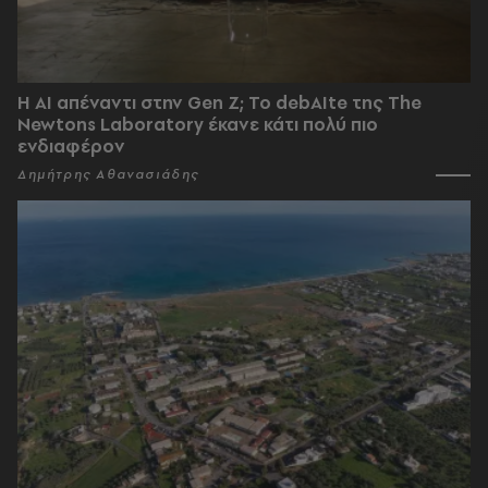
Η AI απέναντι στην Gen Z; Το debAIte της The
Newtons Laboratory έκανε κάτι πολύ πιο
ενδιαφέρον
Δημήτρης Αθανασιάδης