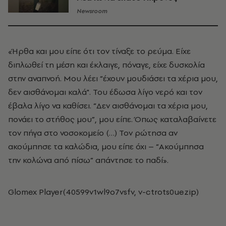
Newsroom
«Ήρθα και μου είπε ότι τον τίναξε το ρεύμα. Είχε
διπλωθεί τη μέση και έκλαιγε, πόναγε, είχε δυσκολία
στην αναπνοή. Μου λέει “έχουν μουδιάσει τα χέρια μου,
δεν αισθάνομαι καλά". Του έδωσα λίγο νερό και τον
έβαλα λίγο να καθίσει. “Δεν αισθάνομαι τα χέρια μου,
πονάει το στήθος μου”, μου είπε. Όπως καταλαβαίνετε
τον πήγα στο νοσοκομείο (…) Τον ρώτησα αν
ακούμπησε τα καλώδια, μου είπε όχι – “Ακούμπησα
την κολώνα από πίσω” απάντησε το παδί».
Glomex Player(40599v1wl9o7vsfv, v-ctrots0uezip)