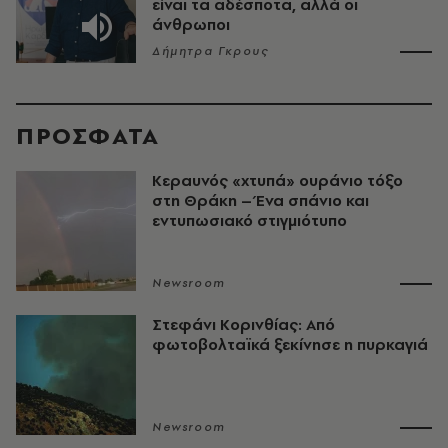
είναι τα αδέσποτα, αλλά οι
άνθρωποι
Δήμητρα Γκρους
ΠΡΟΣΦΑΤΑ
Κεραυνός «χτυπά» ουράνιο τόξο
στη Θράκη – Ένα σπάνιο και
εντυπωσιακό στιγμιότυπο
Newsroom
Στεφάνι Κορινθίας: Από
φωτοβολταϊκά ξεκίνησε η πυρκαγιά
Newsroom