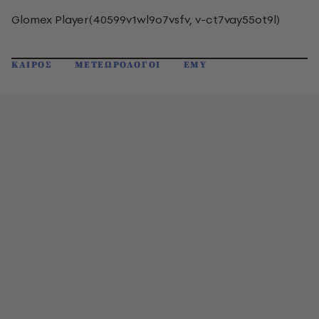
Glomex Player(40599v1wl9o7vsfv, v-ct7vay55ot9l)
ΚΑΙΡΟΣ
ΜΕΤΕΩΡΟΛΟΓΟΙ
ΕΜΥ