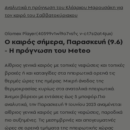
Αναλυτικά η πρόγνωση του Κλέαρχου Μαρουσάκη για
τον καιρό του Σαββατοκύριακου
Glomex Player(40599v1wl9o7vsfv, v-ct7si2at4jux)
O καιρός σήμερα, Παρασκευή (9.6)
- Η πρόγνωση του Meteo
Αίθριος γενικά καιρός με τοπικές νεφώσεις και τοπικές
βροχές ή και καταιγίδες στα ηπειρωτικά ορεινά τις
θερμές ώρες της ημέρας. Μικρή άνοδος της
θερμοκρασίας κυρίως στα ανατολικά ηπειρωτικά.
Άνεμοι βόρειοι με εντάσεις έως 5 μποφόρ.Πιο
αναλυτικά, την Παρασκευή 9 Ιουνίου 2023 αναμένεται
αίθριος γενικά καιρός με τοπικές νεφώσεις, παροδικά
πιο αυξημένες. Τις μεσημβρινές και απογευματινές
ώρες σε ορεινά τμήματα της ηπειρωτικής χώρας