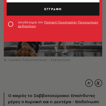
ΕΓΓΡΑΦΗ
Αποδέχομαι την
Πολιτική Προστασίας Προσωπικών
Δεδομένων
© ΓΙΑΝΝΗΣ ΠΑΝΑΓΟΠΟΥΛΟΣ / EUROKINISSI
Ο καιρός το Σαββατοκύριακο: Επικίνδυνες
μέρες η Κυριακή και η Δευτέρα - Επιδείνωση