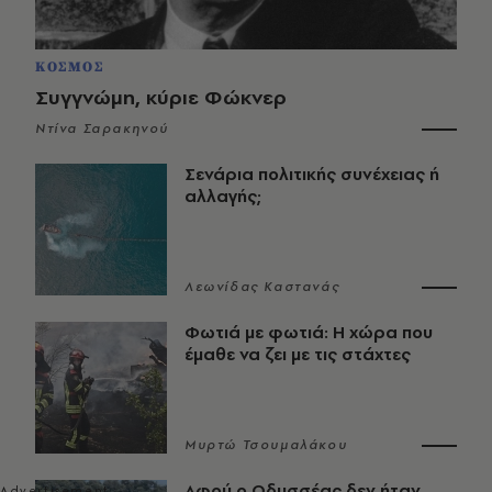
ΚΟΣΜΟΣ
Συγγνώμη, κύριε Φώκνερ
Ντίνα Σαρακηνού
Σενάρια πολιτικής συνέχειας ή
αλλαγής;
Λεωνίδας Καστανάς
Φωτιά με φωτιά: Η χώρα που
έμαθε να ζει με τις στάχτες
Μυρτώ Τσουμαλάκου
Αφού ο Οδυσσέας δεν ήταν