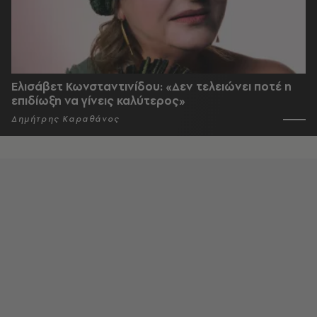
Ελισάβετ Κωνσταντινίδου: «Δεν τελειώνει ποτέ η
επιδίωξη να γίνεις καλύτερος»
Δημήτρης Καραθάνος