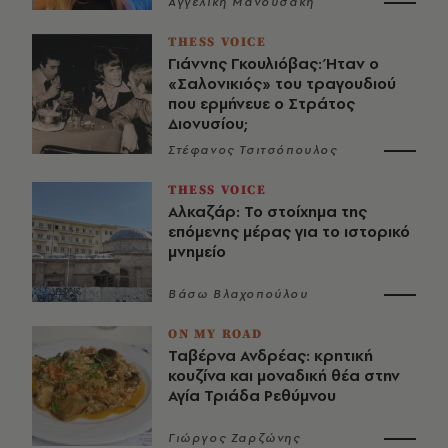
Αγγελική Μανουσάκη
THESS VOICE
Γιάννης Γκουλιόβας: Ήταν ο
«Σαλονικιός» του τραγουδιού
που ερμήνευε ο Στράτος
Διονυσίου;
Στέφανος Τσιτσόπουλος
THESS VOICE
Αλκαζάρ: Το στοίχημα της
επόμενης μέρας για το ιστορικό
μνημείο
Βάσω Βλαχοπούλου
ON MY ROAD
Ταβέρνα Ανδρέας: κρητική
κουζίνα και μοναδική θέα στην
Αγία Τριάδα Ρεθύμνου
Γιώργος Ζαρζώνης