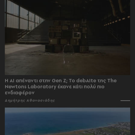
Η AI απέναντι στην Gen Z; Το debAIte της The
Newtons Laboratory έκανε κάτι πολύ πιο
ενδιαφέρον
Δημήτρης Αθανασιάδης