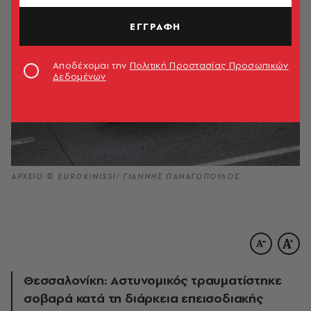
ΕΓΓΡΑΦΗ
Αποδέχομαι την
Πολιτική Προστασίας Προσωπικών
Δεδομένων
ΑΡΧΕΙΟ © EUROKINISSI/ ΓΙΑΝΝΗΣ ΠΑΝΑΓΟΠΟΥΛΟΣ
Θεσσαλονίκη: Αστυνομικός τραυματίστηκε
σοβαρά κατά τη διάρκεια επεισοδιακής