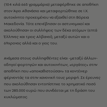
(104 κιλά 665 γραμμάρια) μεταφέρθηκε σε αποθήκη
στον Άγιο Αθανάσιο και μεταφορτώθηκε σε Ι.Χ.
αυτοκίνητο προκειμένου να εξαχθεί στη Βόρεια
Μακεδονία. Τότε επενέβησαν οι αστυνομικοί και
ακολούθησαν οι συλλήψεις των δέκα ατόμων (επτά
Έλληνες και τρεις Αλβανοί), μεταξύ αυτών και ο
69χρονος αλλά και ο γιος του.
Ανάμεσα στους συλληφθέντες είναι -μεταξύ άλλων-
οδηγοί φορτηγών και αυτοκινήτων, «εργάτες» στην
αποθήκη που «αποκαθιστούσαν» τα κοντέινερ
φέρνοντάς τα στην κανονική τους μορφή. Σε έρευνες
που ακολούθησαν εντοπίστηκε το χρηματικό ποσό
των 285.000 ευρώ που συνδέεται με τη δράση του
κυκλώματος.