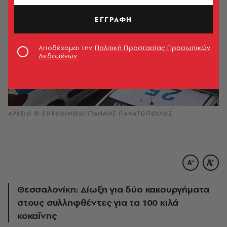
ΕΓΓΡΑΦΗ
Αποδέχομαι την
Πολιτική Προστασίας Προσωπικών
Δεδομένων
ΑΡΧΕΙΟ © EUROKINISSI/ΓΙΑΝΝΗΣ ΠΑΝΑΓΟΠΟΥΛΟΣ
Θεσσαλονίκη: Δίωξη για δύο κακουργήματα
στους συλληφθέντες για τα 100 κιλά
κοκαΐνης