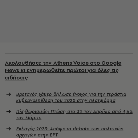
Ακολουθήστε την Athens Voice στο Google
News κι ενημερωθείτε πρώτοι για όλες τις
ειδήσεις
Βρετανός χάκερ δήλωσε ένοχος για την τεράστια
κυβερνοεπίθεση του 2020 στην πλατφόρμα
Πληθωρισμός: Πτώση στο 3% τον Απρίλιο από 4,6%
τον Μάρτιο
Εκλογές 2023: Απόψε το debate των πολιτικών
αρχηγών στην ΕΡΤ