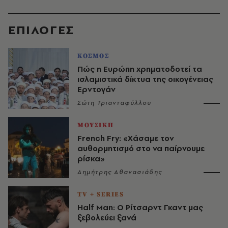
EΠΙΛΟΓΈΣ
ΚΟΣΜΟΣ
Πώς η Ευρώπη χρηματοδοτεί τα
ισλαμιστικά δίκτυα της οικογένειας
Ερντογάν
Σώτη Τριανταφύλλου
ΜΟΥΣΙΚΗ
French Fry: «Χάσαμε τον
αυθορμητισμό στο να παίρνουμε
ρίσκα»
Δημήτρης Αθανασιάδης
TV + SERIES
Half Man: Ο Ρίτσαρντ Γκαντ μας
ξεβολεύει ξανά