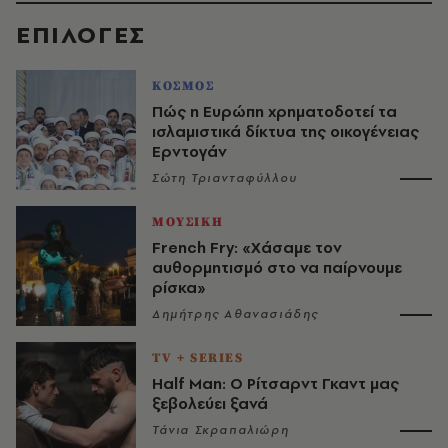
EΠΙΛΟΓΈΣ
ΚΟΣΜΟΣ
Πώς η Ευρώπη χρηματοδοτεί τα
ισλαμιστικά δίκτυα της οικογένειας
Ερντογάν
Σώτη Τριανταφύλλου
ΜΟΥΣΙΚΗ
French Fry: «Χάσαμε τον
αυθορμητισμό στο να παίρνουμε
ρίσκα»
Δημήτρης Αθανασιάδης
TV + SERIES
Half Man: Ο Ρίτσαρντ Γκαντ μας
ξεβολεύει ξανά
Τάνια Σκραπαλιώρη