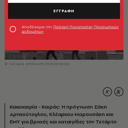
ΕΓΓΡΑΦΗ
Αποδέχομαι την
Πολιτική Προστασίας Προσωπικών
Δεδομένων
© ΤΑΤΙΑΝΑ ΜΠΟΛΑΡΗ/EUROKINISSI
Κακοκαιρία - Καιρός: Η πρόγνωση Σάκη
Αρναούτογλου, Κλέαρχου Μαρουσάκη και
ΕΜΥ για βροχές και καταιγίδες την Τετάρτη