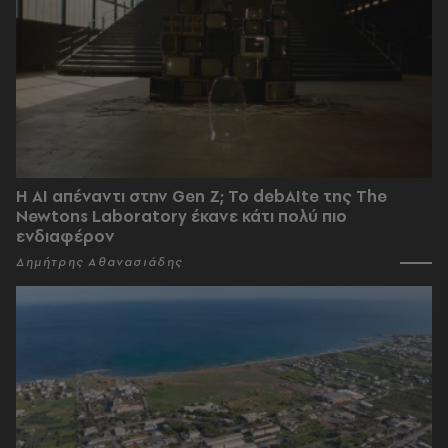
Η AI απέναντι στην Gen Z; Το debAIte της The
Newtons Laboratory έκανε κάτι πολύ πιο
ενδιαφέρον
Δημήτρης Αθανασιάδης