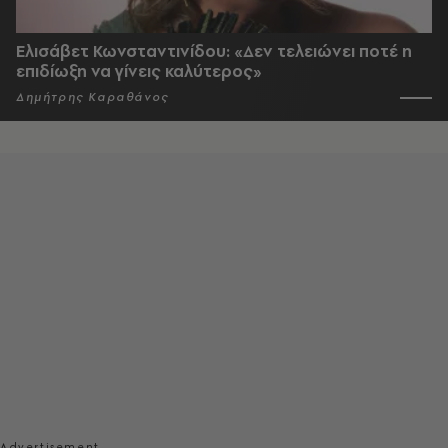
Ελισάβετ Κωνσταντινίδου: «Δεν τελειώνει ποτέ η
επιδίωξη να γίνεις καλύτερος»
Δημήτρης Καραθάνος