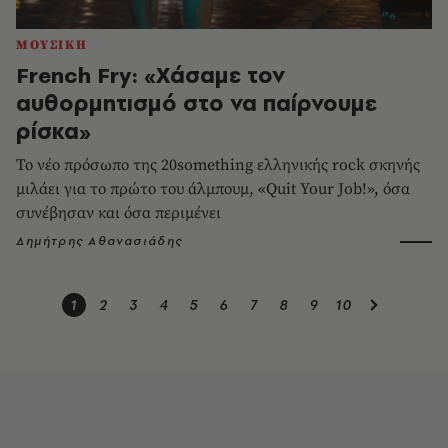
ΜΟΥΣΙΚΗ
French Fry: «Χάσαμε τον
αυθορμητισμό στο να παίρνουμε
ρίσκα»
Το νέο πρόσωπο της 20something ελληνικής rock σκηνής
μιλάει για το πρώτο του άλμπουμ, «Quit Your Job!», όσα
συνέβησαν και όσα περιμένει
Δημήτρης Αθανασιάδης
1
2
3
4
5
6
7
8
9
10