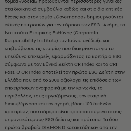
τομέα «Social» προωθούνται περισσότερες γυναίκες
στα διοικητικά συμβούλια καθώς και στις διοικητικές
θέσεις και στον τομέα «Governance» δημιουργούνται
ειδικές επιτροπών για την τήρηση των ESG. Ακόμη, το
Ινστιτούτο Εταιρικής Ευθύνης (Corporate
Responsibility Institute) τον Ιούνιο ανέδειξε και
επιβράβευσε τις εταιρίες που διακρίνονται για το
υπεύθυνο επιχειρείν, εφαρμόζοντας τα κριτήρια ESG
σύμφωνα με τον Εθνικό Δείκτη CR Index και το CRI
Pass. Ο CR Index αποτελεί τον πρώτο ESG Δείκτη στην
Ελλάδα που από το 2008 αξιολογεί τις επιδόσεις των
επιχειρήσεων αναφορικά με την κοινωνία, το
περιβάλλον, τους εργαζόμενους, την εταιρική
διακυβέρνηση και την αγορά, βάσει 100 διεθνών
κριτηρίων, που σήμερα είναι προαπαιτούμενα στους
σημαντικότερους ESG δείκτες και πρότυπα. Τα δύο
πρώτα βραβεία DIAMOND κατακτήθηκαν από την