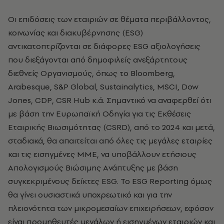
Οι επιδόσεις των εταιριών σε θέματα περιβάλλοντος,
κοινωνίας και διακυβέρνησης (ESG)
αντικατοπτρίζονται σε διάφορες ESG αξιολογήσεις
που διεξάγονται από δημοφιλείς ανεξάρτητους
διεθνείς Οργανισμούς, όπως το Bloomberg,
Arabesque, S&P Global, Sustainalytics, MSCI, Dow
Jones, CDP, CSR Hub κ.ά. Σημαντικό να αναφερθεί ότι
με βάση την Ευρωπαϊκή Οδηγία για τις Εκθέσεις
Εταιρικής Βιωσιμότητας (CSRD), από το 2024 και μετά,
σταδιακά, θα απαιτείται από όλες τις μεγάλες εταιρίες
και τις εισηγμένες ΜΜΕ, να υποβάλλουν ετήσιους
Απολογισμούς Bιώσιμης Aνάπτυξης με βάση
συγκεκριμένους δείκτες ESG. Το ESG Reporting όμως
θα γίνει ουσιαστικά υποχρεωτικό και για την
πλειονότητα των μικρομεσαίων επιχειρήσεων, εφόσον
είναι προμηθευτές μεγάλων ή εισηγμένων εταιριών και