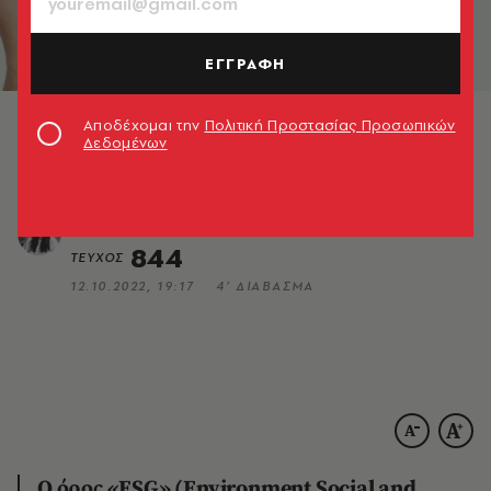
ΕΛΛΑΔΑ
ΕΓΓΡΑΦΗ
Επιχειρήσεις και πρακτικές ESG
Αποδέχομαι την
Πολιτική Προστασίας Προσωπικών
Η βιωσιμότητα των επιχειρήσεων έχει ανέβει
Δεδομένων
εκθετικά στην ατζέντα
Μαρία-Ιωάννα Σιγαλού
844
ΤΕΥΧΟΣ
12.10.2022, 19:17
4’ ΔΙΑΒΑΣΜΑ
Ο όρος «ESG» (
Environment Social and