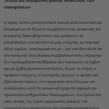
Το ESG ως σύγχρονος μοχλός ανάπτυξης των
επιχειρήσεων
Ο όρος «ESG» (Environment Social and Governance)
αναφέρεται σε θέματα περιβάλλοντος, κοινωνίας και
εταιρικής διακυβέρνησης που μπορούν να
επηρεάσουν την ικανότητα μιας εταιρίας να παράγει
αξία/ οφέλη –οικονομικά και μη– για την ίδια αλλά και
την κοινωνία. Στα πλαίσια περιβαλλοντικής ενέργειας
(E) περιλαμβάνονται θέματα που αφορούν τα έμβια
και μη έμβια φυσικά συστήματα, όπως το κλίμα, η
πράσινη ενέργεια, οι εκπομπές αερίων, η χρήση και
εξάντληση πόρων, το ενεργειακό αποτύπωμα της
επιχείρησης κ.λπ. Το κοινωνικό έργο (S) αφορά την
προάσπιση ανθρωπίνων δικαιωμάτων, την έμπνευση
νέας γενιάς, τις υγιείς εργασιακές σχέσεις, την
ευημερία των κοινοτήτων που δραστηριοποιείται η