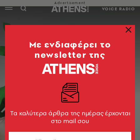
VOICE RADIO
Mε ενδιαφέρει το
newsletter της
Tα καλύτερα άρθρα της ημέρας έρχονται
στο mail σου
© pexels/ alena koval