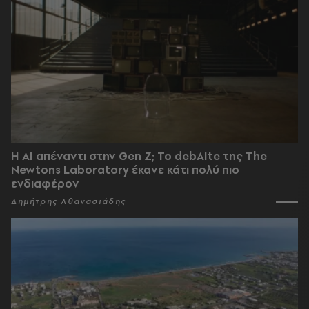
Η AI απέναντι στην Gen Z; Το debAIte της The
Newtons Laboratory έκανε κάτι πολύ πιο
ενδιαφέρον
Δημήτρης Αθανασιάδης