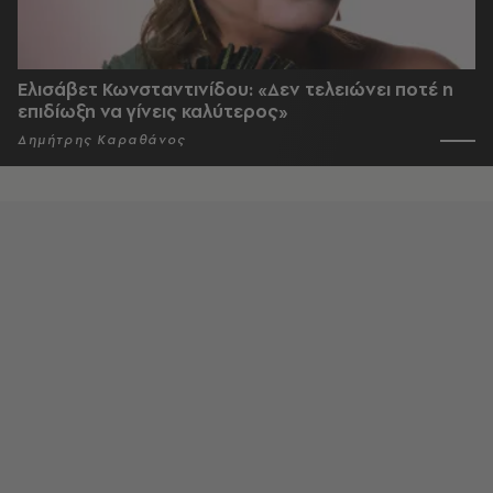
Ελισάβετ Κωνσταντινίδου: «Δεν τελειώνει ποτέ η
επιδίωξη να γίνεις καλύτερος»
Δημήτρης Καραθάνος