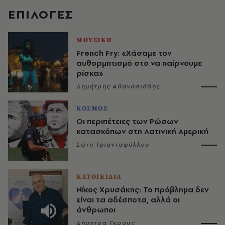
EΠΙΛΟΓΈΣ
ΜΟΥΣΙΚΗ
French Fry: «Χάσαμε τον
αυθορμητισμό στο να παίρνουμε
ρίσκα»
Δημήτρης Αθανασιάδης
ΚΟΣΜΟΣ
Οι περιπέτειες των Ρώσων
κατασκόπων στη Λατινική Αμερική
Σώτη Τριανταφύλλου
ΚΑΤΟΙΚΙΔΙΑ
Νίκος Χρυσάκης: Το πρόβλημα δεν
είναι τα αδέσποτα, αλλά οι
άνθρωποι
Δήμητρα Γκρους