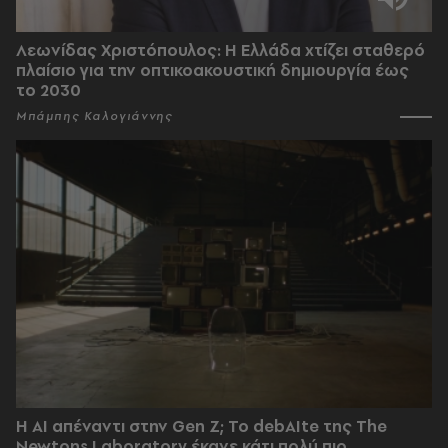
Λεωνίδας Χριστόπουλος: Η Ελλάδα χτίζει σταθερό
πλαίσιο για την οπτικοακουστική δημιουργία έως
το 2030
Μπάμπης Καλογιάννης
Η AI απέναντι στην Gen Z; Το debAIte της The
Newtons Laboratory έκανε κάτι πολύ πιο