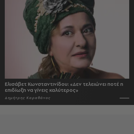
Ελισάβετ Κωνσταντινίδου: «Δεν τελειώνει ποτέ η
επιδίωξη να γίνεις καλύτερος»
Δημήτρης Καραθάνος