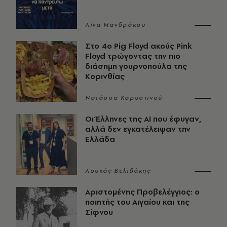
Λίνα Μανδράκου
Στο 4ο Pig Floyd ακούς Pink
Floyd τρώγοντας την πιο
διάσημη γουρνοπούλα της
Κορινθίας
Νατάσσα Καρυστινού
Οι Έλληνες της ΑΙ που έφυγαν,
αλλά δεν εγκατέλειψαν την
Ελλάδα
Λουκάς Βελιδάκης
Αριστομένης Προβελέγγιος: ο
ποιητής του Αιγαίου και της
Σίφνου