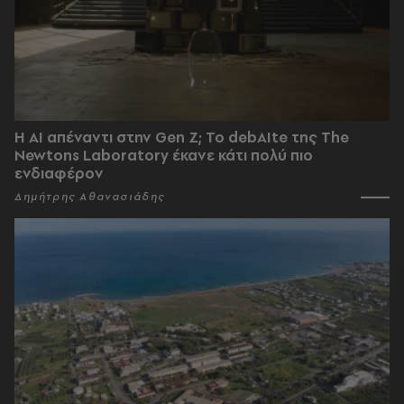
Η AI απέναντι στην Gen Z; Το debAIte της The
Newtons Laboratory έκανε κάτι πολύ πιο
ενδιαφέρον
Δημήτρης Αθανασιάδης