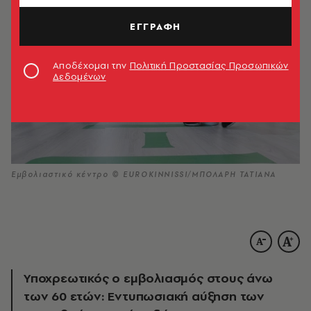
ΕΓΓΡΑΦΗ
Αποδέχομαι την
Πολιτική Προστασίας Προσωπικών
Δεδομένων
Εμβολιαστικό κέντρο © EUROKINNISSI/ΜΠΟΛΑΡΗ ΤΑΤΙΑΝΑ
Υποχρεωτικός ο εμβολιασμός στους άνω
των 60 ετών: Εντυπωσιακή αύξηση των