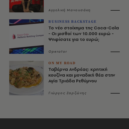
Αγγελική Μανουσάκη
BUSINESS BACKSTAGE
Το νέο στοίχημα της Coca-Cola
- Οι μισθοί των 10.000 ευρώ -
Ψηφίσατε για το ευρώ;
Operator
ON MY ROAD
Ταβέρνα Ανδρέας: κρητική
κουζίνα και μοναδική θέα στην
Αγία Τριάδα Ρεθύμνου
Γιώργος Ζαρζώνης