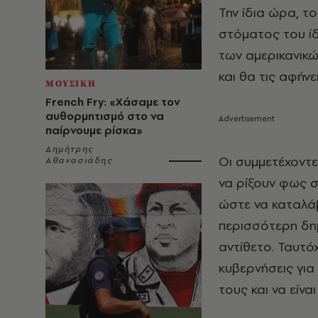
Την ίδια ώρα, τ
στόματος του ίδ
των αμερικανικώ
και θα τις αφήνε
ΜΟΥΣΙΚΗ
French Fry: «Χάσαμε τον
αυθορμητισμό στο να
παίρνουμε ρίσκα»
Δημήτρης
Οι συμμετέχοντ
Αθανασιάδης
να ρίξουν φως σ
ώστε να καταλά
περισσότερη δημ
αντίθετο. Ταυτό
κυβερνήσεις για 
τους και να είνα