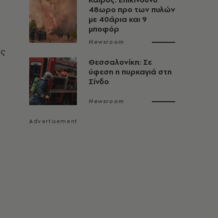
48ωρο προ των πυλών
με 40άρια και 9
μποφόρ
Newsroom
ας
Θεσσαλονίκη: Σε
ύφεση η πυρκαγιά στη
Σίνδο
Newsroom