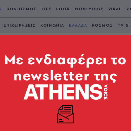
Α
ΠΟΛΙΤΙΣΜΟΣ
LIFE
LOOK
YOUR VOICE
VIRAL
Ζ
ΕΠΙΧΕΙΡΗΣΕΙΣ
ΚΟΙΝΩΝΙΑ
ΕΛΛΑΔΑ
ΚΟΣΜΟΣ
TV &
Mε ενδιαφέρει το
newsletter της
 Forum 2020: Η Νέα 
νωση