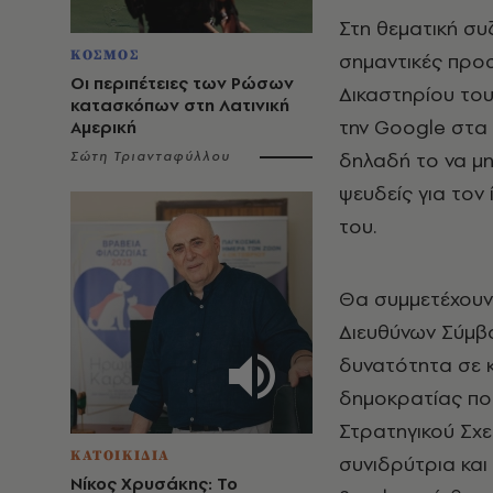
Στη θεματική συ
ΚΟΣΜΟΣ
σημαντικές προ
Οι περιπέτειες των Ρώσων
Δικαστηρίου του
κατασκόπων στη Λατινική
την Google στα 
Αμερική
δηλαδή το να μη
Σώτη Τριανταφύλλου
ψευδείς για τον
του.
Θα συμμετέχουν 
Διευθύνων Σύμβο
δυνατότητα σε κ
δημοκρατίας πο
Στρατηγικού Σχε
ΚΑΤΟΙΚΙΔΙΑ
συνιδρύτρια και
Νίκος Χρυσάκης: Το