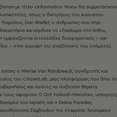
ζήτηση με τίτλο «Information Wars» θα συμμετάσχου
σωπικότητες, όπως ο δικηγόρος του Ανώτατου
 Παρισιού, Dan Shefet, ο άνθρωπος που πήγε
δικαστήρια και κέρδισε το «δικαίωμα στη λήθη»,
ν εμφανίζονται ιστοσελίδες δυσφημιστικές – και
 ίδιο – στην κορυφή της αναζήτησης του ονόματός
επίσης ο Wietse Van Ransbeeck, συνιδρυτής και
υλος του CitizenLab, μίας πλατφόρμας που δίνει τη
υβερνήσεις και πολίτες να συζητούν θέματα
υ τους αφορούν. Ο Orit Farkash-Hacohen, υπουργό
διασμού του Ισραήλ, και η Diana Paredes,
 Διευθύνουσα Σύμβουλος της εταιρείας λογισμικού