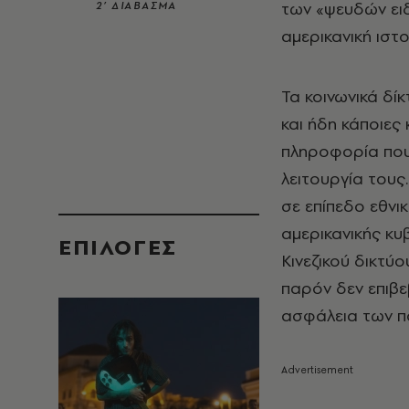
των «ψευδών ειδ
2’ ΔΙΑΒΑΣΜΑ
αμερικανική ιστο
Τα κοινωνικά δί
και ήδη κάποιες
πληροφορία που 
λειτουργία τους
σε επίπεδο εθνι
αμερικανικής κυ
EΠΙΛΟΓΈΣ
Κινεζικού δικτύο
παρόν δεν επιβε
ασφάλεια των πο