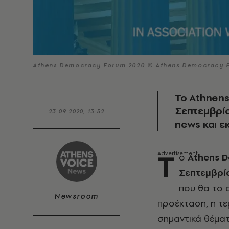
Athens Democracy Forum 2020 © Athens Democracy 
Το Athnens
Σεπτεμβρίο
23.09.2020, 13:52
news και ε
T
ο
Athens 
Σεπτεμβρί
που θα το α
Newsroom
προέκταση, η τε
σημαντικά θέματ