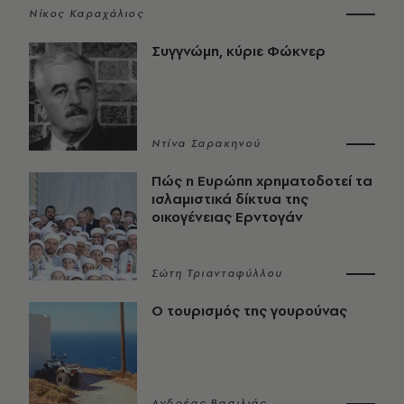
Νίκος Καραχάλιος
Συγγνώμη, κύριε Φώκνερ
Ντίνα Σαρακηνού
Πώς η Ευρώπη χρηματοδοτεί τα
ισλαμιστικά δίκτυα της
οικογένειας Ερντογάν
Σώτη Τριανταφύλλου
Ο τουρισμός της γουρούνας
Ανδρέας Βασιλιάς