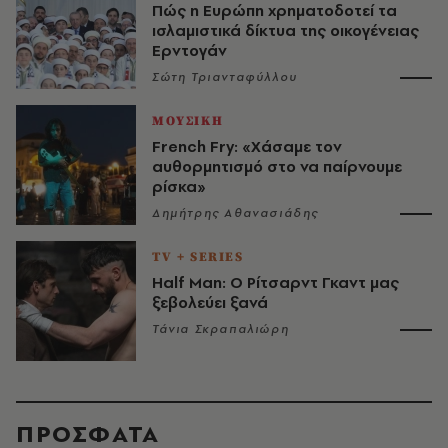
Πώς η Ευρώπη χρηματοδοτεί τα
ισλαμιστικά δίκτυα της οικογένειας
Ερντογάν
Σώτη Τριανταφύλλου
ΜΟΥΣΙΚΗ
French Fry: «Χάσαμε τον
αυθορμητισμό στο να παίρνουμε
ρίσκα»
Δημήτρης Αθανασιάδης
TV + SERIES
Half Man: Ο Ρίτσαρντ Γκαντ μας
ξεβολεύει ξανά
Τάνια Σκραπαλιώρη
ΠΡΟΣΦΑΤΑ