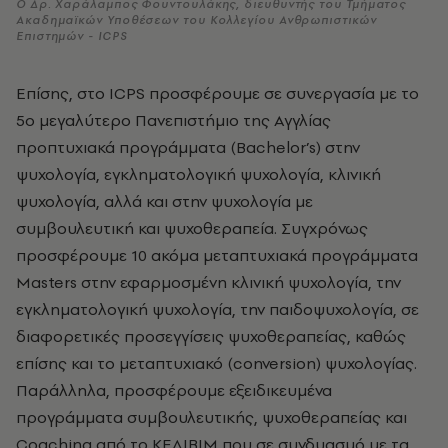
Ο Δρ. Χαράλαμπος Φουντουλάκης, διευθυντής του Τμήματος
Ακαδημαϊκών Υποθέσεων του Κολλεγίου Ανθρωπιστικών
Επιστημών - ICPS
Επίσης, στο ICPS προσφέρουμε σε συνεργασία με το
5ο μεγαλύτερο Πανεπιστήμιο της Αγγλίας
προπτυχιακά προγράμματα (Bachelor’s) στην
ψυχολογία, εγκληματολογική ψυχολογία, κλινική
ψυχολογία, αλλά και στην ψυχολογία με
συμβουλευτική και ψυχοθεραπεία. Συγχρόνως
προσφέρουμε 10 ακόμα μεταπτυχιακά προγράμματα
Μasters στην εφαρμοσμένη κλινική ψυχολογία, την
εγκληματολογική ψυχολογία, την παιδοψυχολογία, σε
διαφορετικές προσεγγίσεις ψυχοθεραπείας, καθώς
επίσης και το μεταπτυχιακό (conversion) ψυχολογίας.
Παράλληλα, προσφέρουμε εξειδικευμένα
προγράμματα συμβουλευτικής, ψυχοθεραπείας και
Coaching από το ΚΕΔΙΒΙΜ που σε συνδυασμό με τα