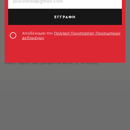
ΕΓΓΡΑΦΗ
Αποδέχομαι την
Πολιτική Προστασίας Προσωπικών
Δεδομένων
Κουίζ: Ξέρεις πώς γράφονται αυτές οι 10 λέξεις;