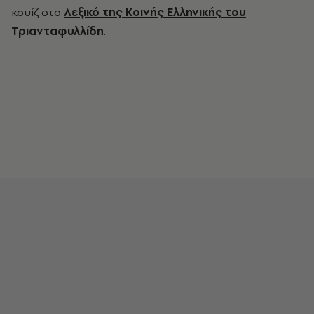
κουίζ στο
Λεξικό της Κοινής Ελληνικής του
Τριανταφυλλίδη
.