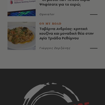
Ψηφίσατε για το ευρώ;
Operator
ON MY ROAD
Ταβέρνα Ανδρέας: κρητική
κουζίνα και μοναδική θέα στην
Αγία Τριάδα Ρεθύμνου
Γιώργος Ζαρζώνης