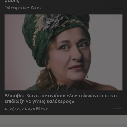
βάσης
Γιάννης Μαντζίκος
Ελισάβετ Κωνσταντινίδου: «Δεν τελειώνει ποτέ η
επιδίωξη να γίνεις καλύτερος»
Δημήτρης Καραθάνος