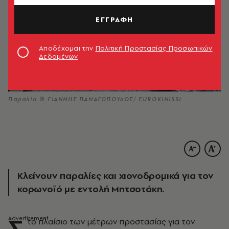
ΕΓΓΡΑΦΗ
Αποδέχομαι την
Πολιτική Προστασίας Προσωπικών
Δεδομένων
Παραλία © ΓΙΑΝΝΗΣ ΠΑΝΑΓΟΠΟΥΛΟΣ/ EUROKINISSI
Κλείνουν παραλίες και χιονοδρομικά για τον
κορωνοϊό με εντολή Μητσοτάκη.
Σ
το πλαίσιο των μέτρων προστασίας για τον