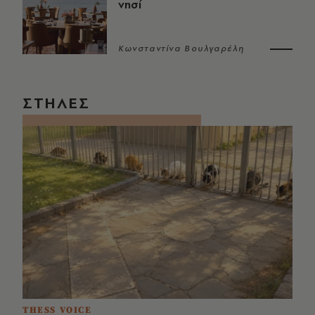
νησί
Κωνσταντίνα Βουλγαρέλη
ΣΤΗΛΕΣ
THESS VOICE