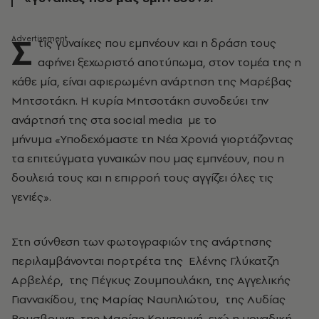
Σ
τις γυναίκες που εμπνέουν και η δράση τους
αφήνει ξεχωριστό αποτύπωμα, στον τομέα της η
κάθε μία, είναι αφιερωμένη ανάρτηση της Μαρέβας
Μητσοτάκη. Η κυρία Μητσοτάκη συνοδεύει την
ανάρτησή της στα social media με το
μήνυμα «Υποδεχόμαστε τη Νέα Χρονιά γιορτάζοντας
τα επιτεύγματα γυναικών που μας εμπνέουν, που η
δουλειά τους και η επιρροή τους αγγίζει όλες τις
γενιές».
Στη σύνθεση των φωτογραφιών της ανάρτησης
περιλαμβάνονται πορτρέτα της Ελένης Γλύκατζη
Αρβελέρ, της Πέγκυς Ζουμπουλάκη, της Αγγελικής
Γιαννακίδου, της Μαρίας Ναυπλιώτου, της Λυδίας
Βουσβουνη, της Μαρίας Κουσουνή, ενώ η μοναδική