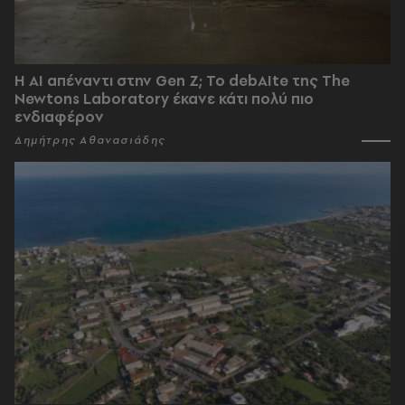
Η AI απέναντι στην Gen Z; Το debAIte της The
Newtons Laboratory έκανε κάτι πολύ πιο
ενδιαφέρον
Δημήτρης Αθανασιάδης