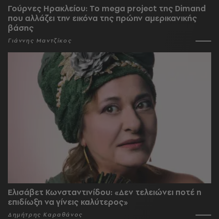
Γούρνες Ηρακλείου: To mega project της Dimand
που αλλάζει την εικόνα της πρώην αμερικανικής
βάσης
Γιάννης Μαντζίκος
Ελισάβετ Κωνσταντινίδου: «Δεν τελειώνει ποτέ η
επιδίωξη να γίνεις καλύτερος»
Δημήτρης Καραθάνος