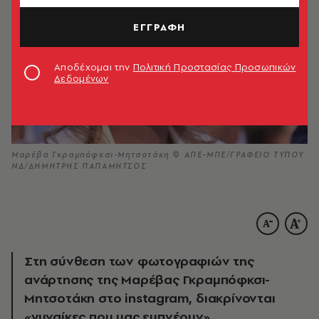
ΕΓΓΡΑΦΗ
Αποδέχομαι την
Πολιτική Προστασίας Προσωπικών
Δεδομένων
Μαρέβα Γκραμπόφκσι-Μητσοτάκη © ΑΠΕ-ΜΠΕ/ΓΡΑΦΕΙΟ ΤΥΠΟΥ
ΝΔ/ΔΗΜΗΤΡΗΣ ΠΑΠΑΜΗΤΣΟΣ
Στη σύνθεση των φωτογραφιών της
ανάρτησης της Μαρέβας Γκραμπόφκσι-
Μητσοτάκη στο instagram, διακρίνονται
«γυναίκες που μας εμπνέουν».