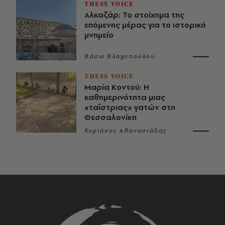
THESS VOICE
Αλκαζάρ: Το στοίχημα της
επόμενης μέρας για το ιστορικό
μνημείο
Βάσω Βλαχοπούλου
THESS VOICE
Μαρία Κοντού: Η
καθημερινότητα μιας
«ταΐστριας» γατών στη
Θεσσαλονίκη
Κυριάκος Αθανασιάδης