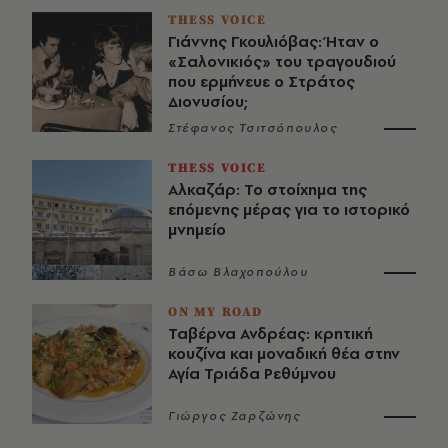
THESS VOICE
Γιάννης Γκουλιόβας: Ήταν ο
«Σαλονικιός» του τραγουδιού
που ερμήνευε ο Στράτος
Διονυσίου;
Στέφανος Τσιτσόπουλος
THESS VOICE
Αλκαζάρ: Το στοίχημα της
επόμενης μέρας για το ιστορικό
μνημείο
Βάσω Βλαχοπούλου
ON MY ROAD
Ταβέρνα Ανδρέας: κρητική
κουζίνα και μοναδική θέα στην
Αγία Τριάδα Ρεθύμνου
Γιώργος Ζαρζώνης