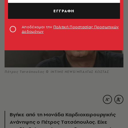
ΕΓΓΡΑΦΗ
Αποδέχομαι την
Πολιτική Προστασίας Προσωπικών
Δεδομένων
Πέτρος Τατσόπουλος © INTIME NEWS/ΜΠΑΛΤΑΣ ΚΩΣΤΑΣ
Βγήκε από τη Μονάδα Καρδιοχειρουργικής
Ανάνηψης ο Πέτρος Τατσόπουλος. Είχε