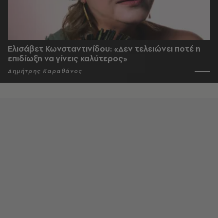
Ελισάβετ Κωνσταντινίδου: «Δεν τελειώνει ποτέ η
επιδίωξη να γίνεις καλύτερος»
Δημήτρης Καραθάνος