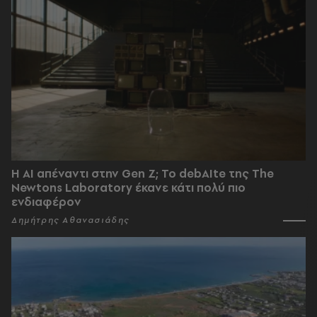
Η AI απέναντι στην Gen Z; Το debAIte της The
Newtons Laboratory έκανε κάτι πολύ πιο
ενδιαφέρον
Δημήτρης Αθανασιάδης