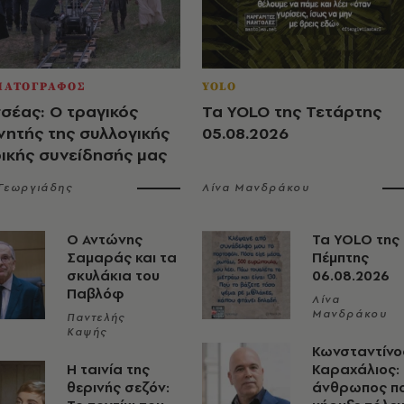
ΜΑΤΟΓΡΑΦΟΣ
YOLO
σέας: Ο τραγικός
Τα YOLO της Τετάρτης
νητής της συλλογικής
05.08.2026
ρικής συνείδησής μας
 Γεωργιάδης
Λίνα Μανδράκου
Ο Αντώνης
Τα YOLO της
Σαμαράς και τα
Πέμπτης
σκυλάκια του
06.08.2026
Παβλόφ
Λίνα
Μανδράκου
Παντελής
Καψής
Κωνσταντίνο
Η ταινία της
Καραχάλιος:
θερινής σεζόν:
άνθρωπος π