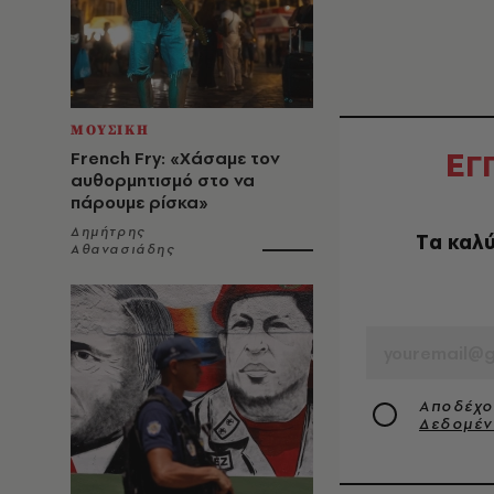
ΜΟΥΣΙΚΗ
Ε
Γ
French Fry: «Χάσαμε τον
αυθορμητισμό στο να
πάρουμε ρίσκα»
Δημήτρης
Tα καλύ
Αθανασιάδης
EMAIL
Αποδέχο
Δεδομέ