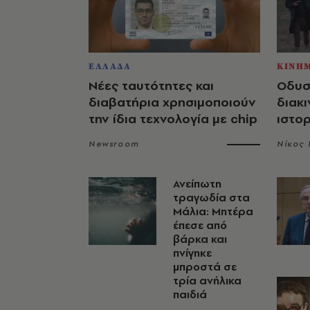
ΕΛΛΑΔΑ
ΚΙΝΗ
Νέες ταυτότητες και
Οδυσ
διαβατήρια χρησιμοποιούν
διακι
την ίδια τεχνολογία με chip
ιστο
Newsroom
Νίκος
Ανείπωτη
τραγωδία στα
Μάλια: Μητέρα
έπεσε από
βάρκα και
πνίγηκε
μπροστά σε
τρία ανήλικα
παιδιά