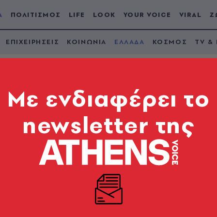
Α
ΠΟΛΙΤΙΣΜΟΣ
LIFE
LOOK
YOUR VOICE
VIRAL
Ζ
ΕΠΙΧΕΙΡΗΣΕΙΣ
ΚΟΙΝΩΝΙΑ
ΕΛΛΑΔΑ
ΚΟΣΜΟΣ
TV &
Mε ενδιαφέρει το
newsletter της
αικών με χιλιάδες
κέτα τσιγάρα