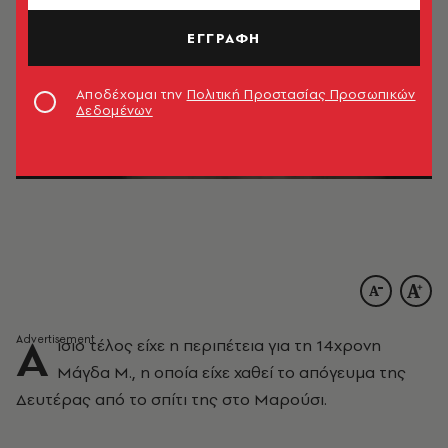
ΕΓΓΡΑΦΗ
Αποδέχομαι την
Πολιτική Προστασίας Προσωπικών
Δεδομένων
Α
ίσιο τέλος είχε η περιπέτεια για τη 14χρονη
Μάγδα Μ., η οποία είχε χαθεί το απόγευμα της
Δευτέρας από το σπίτι της στο Μαρούσι.