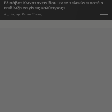
Ελισάβετ Κωνσταντινίδου: «Δεν τελειώνει ποτέ η
επιδίωξη να γίνεις καλύτερος»
Δημήτρης Καραθάνος