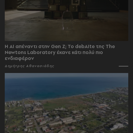
Η AI απέναντι στην Gen Z; Το debAIte της The
Newtons Laboratory έκανε κάτι πολύ πιο
ενδιαφέρον
Δημήτρης Αθανασιάδης