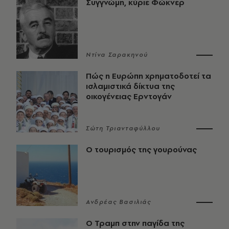
Συγγνώμη, κύριε Φώκνερ
Ντίνα Σαρακηνού
Πώς η Ευρώπη χρηματοδοτεί τα
ισλαμιστικά δίκτυα της
οικογένειας Ερντογάν
Σώτη Τριανταφύλλου
Ο τουρισμός της γουρούνας
Ανδρέας Βασιλιάς
Ο Τραμπ στην παγίδα της