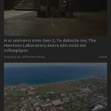
Η AI απέναντι στην Gen Z; Το debAIte της The
Newtons Laboratory έκανε κάτι πολύ πιο
ενδιαφέρον
Δημήτρης Αθανασιάδης