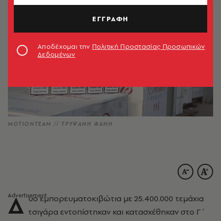
ΕΓΓΡΑΦΗ
Αποδέχομαι την
Πολιτική Προστασίας Προσωπικών
Δεδομένων
ΜΟΤΙΟΝΤΕΑΜ // ΤΡΥΨΑΝΗ ΦΑΝΗ
Δ
υο εμπορευματοκιβώτια με 25.400.000 τεμάχια
τσιγάρα εντοπίστηκαν και κατασχέθηκαν στο Γ΄