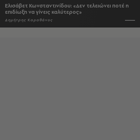
Ελισάβετ Κωνσταντινίδου: «Δεν τελειώνει ποτέ η
επιδίωξη να γίνεις καλύτερος»
Δημήτρης Καραθάνος