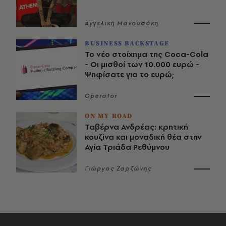
Αγγελική Μανουσάκη
BUSINESS BACKSTAGE
Το νέο στοίχημα της Coca-Cola
- Οι μισθοί των 10.000 ευρώ -
Ψηφίσατε για το ευρώ;
Operator
ON MY ROAD
Ταβέρνα Ανδρέας: κρητική
κουζίνα και μοναδική θέα στην
Αγία Τριάδα Ρεθύμνου
Γιώργος Ζαρζώνης