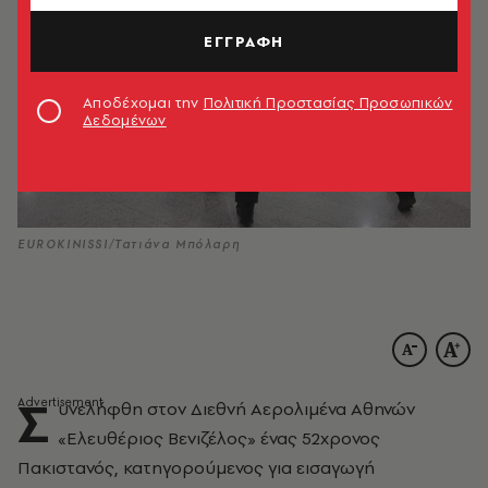
ΕΓΓΡΑΦΗ
Αποδέχομαι την
Πολιτική Προστασίας Προσωπικών
Δεδομένων
EUROKINISSI/Τατιάνα Μπόλαρη
Σ
υνελήφθη στον Διεθνή Αερολιμένα Αθηνών
«Ελευθέριος Βενιζέλος» ένας 52χρονος
Πακιστανός, κατηγορούμενος για εισαγωγή