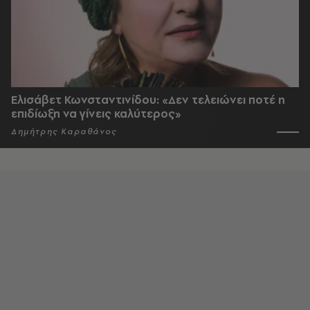
Ελισάβετ Κωνσταντινίδου: «Δεν τελειώνει ποτέ η
επιδίωξη να γίνεις καλύτερος»
Δημήτρης Καραθάνος