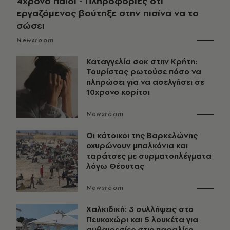
4χρονο παιδί - Πληροφορίες ότι
εργαζόμενος βούτηξε στην πισίνα να το
σώσει
Newsroom
Καταγγελία σοκ στην Κρήτη:
Τουρίστας ρωτούσε πόσο να
πληρώσει για να ασελγήσει σε
10χρονο κορίτσι
Newsroom
Οι κάτοικοι της Βαρκελώνης
οχυρώνουν μπαλκόνια και
ταράτσες με συρματοπλέγματα
λόγω Θέουτας
Newsroom
Χαλκιδική: 3 συλλήψεις στο
Πευκοχώρι και 5 λουκέτα για
αυθαιρεσίες στις παραλίες