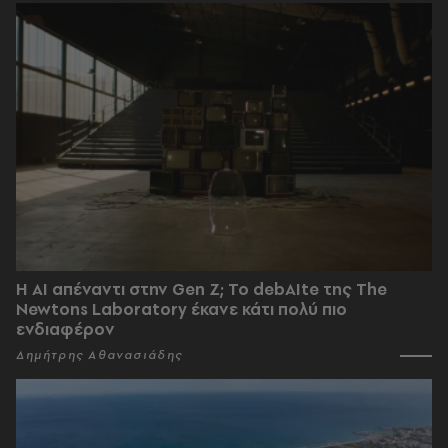
Η AI απέναντι στην Gen Z; Το debAIte της The
Newtons Laboratory έκανε κάτι πολύ πιο
ενδιαφέρον
Δημήτρης Αθανασιάδης