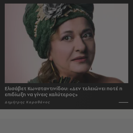
Ελισάβετ Κωνσταντινίδου: «Δεν τελειώνει ποτέ η
επιδίωξη να γίνεις καλύτερος»
Δημήτρης Καραθάνος