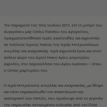
Την παραμονή της 12ης Ιουλίου 2017, επί τη μνήμη του
συγχρόνου μας Οσίου Παϊσίου του Αγιορείτου,
πραγματοποιήθηκαν Ιερές Ακολουθίες και Αγρυπνίες
σε πολλούς Ιερούς Ναούς της Ιεράς Μητροπόλεως
Αιτωλίας και Ακαρνανίας. Ιερά Αγρυπνία έγινε και στον
αύλειο χώρο του Ιερού Ναού Αγίου Δημητρίου
Αγρινίου, στο παρεκκλήσιο του Αγίου Ιωάννου – όπου
ο τόπος μαρτυρίου του.
Η Ιερά Μητρόπολις Αιτωλίας και Ακαρνανίας, με θλίψη
και πόνο παρακολουθεί την αναστάτωση και
αναταραχή των πιστών, που προέκυψε από το γεγονός
της παρουσίας αντικειμένου ευλογίας από τον Όσιο