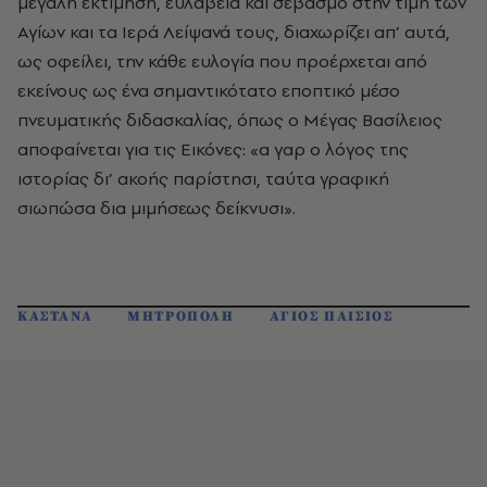
μεγάλη εκτίμηση, ευλάβεια και σεβασμό στην τιμή των
Αγίων και τα Ιερά Λείψανά τους, διαχωρίζει απ’ αυτά,
ως οφείλει, την κάθε ευλογία που προέρχεται από
εκείνους ως ένα σημαντικότατο εποπτικό μέσο
πνευματικής διδασκαλίας, όπως ο Μέγας Βασίλειος
αποφαίνεται για τις Εικόνες: «α γαρ ο λόγος της
ιστορίας δι’ ακοής παρίστησι, ταύτα γραφική
σιωπώσα δια μιμήσεως δείκνυσι».
ΚΑΣΤΑΝΑ
ΜΗΤΡΟΠΟΛΗ
ΑΓΙΟΣ ΠΑΙΣΙΟΣ