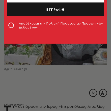
ΕΓΓΡΑΦΗ
Αποδέχομαι την
Πολιτική Προστασίας Προσωπικών
Δεδομένων
agrinioport.gr
Τ
ην αντίδραση της Ιεράς Μητροπόλεως Αιτωλίας