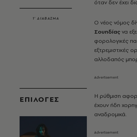
όταν δεν έχει δι
1’ ΔΙΑΒΑΣΜΑ
Ο νέος νόμος δί
Σουηδίας
να εξ
φορολογικές πα
εξτρεμιστικές ο
αλλοδαπός μπορ
Η ρύθμιση αφορ
EΠΙΛΟΓΈΣ
έχουν ήδη χορηγ
αναδρομικά.