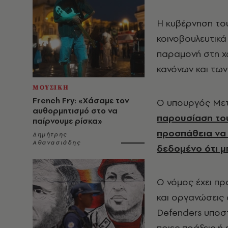
Η κυβέρνηση του
κοινοβουλευτικά
παραμονή στη χ
κανόνων και των
ΜΟΥΣΙΚΗ
French Fry: «Χάσαμε τον
Ο υπουργός Μετ
αυθορμητισμό στο να
παρουσίαση του
παίρνουμε ρίσκα»
προσπάθεια να 
Δημήτρης
Αθανασιάδης
δεδομένο ότι μ
Ο νόμος έχει πρ
και οργανώσεις 
Defenders υποστ
ποιες πράξεις ή