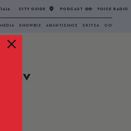
ΩΔΙΑ
CITY GUIDE
PODCAST
VOICE RADIO
 MEDIA
SHOWBIZ
ΑΘΛΗΤΙΣΜΟΣ
ΣΚΙΤΣΑ
COVID 19
ι την
κή