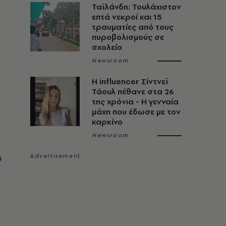
Ταϊλάνδη: Τουλάχιστον
επτά νεκροί και 15
τραυματίες από τους
πυροβολισμούς σε
σχολείο
Newsroom
Η influencer Σίντνεϊ
Τάουλ πέθανε στα 26
της χρόνια - Η γενναία
μάχη που έδωσε με τον
καρκίνο
Newsroom
υ
ί