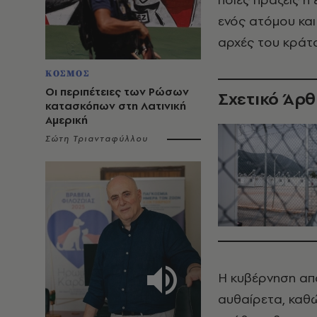
ενός ατόμου και
αρχές του κράτο
ΚΟΣΜΟΣ
Οι περιπέτειες των Ρώσων
Σχετικό Άρ
κατασκόπων στη Λατινική
Αμερική
Σώτη Τριανταφύλλου
Η κυβέρνηση απ
αυθαίρετα, καθώ