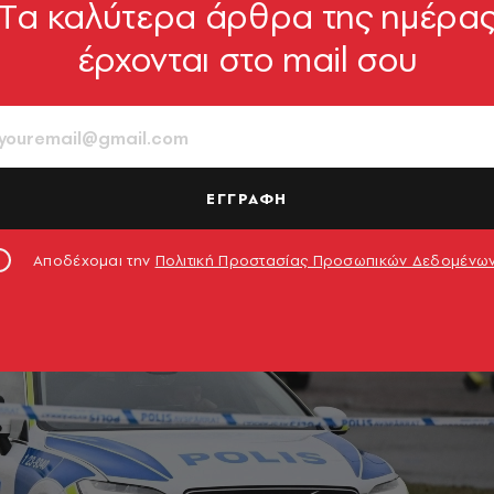
Tα καλύτερα άρθρα της ημέρα
έρχονται στο mail σου
ΕΓΓΡΑΦΗ
Αποδέχομαι την
Πολιτική Προστασίας Προσωπικών Δεδομένω