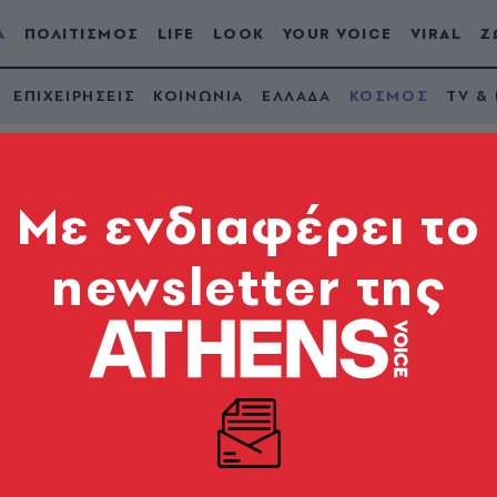
Α
ΠΟΛΙΤΙΣΜΟΣ
LIFE
LOOK
YOUR VOICE
VIRAL
Ζ
ΕΠΙΧΕΙΡΗΣΕΙΣ
ΚΟΙΝΩΝΙΑ
ΕΛΛΑΔΑ
ΚΟΣΜΟΣ
TV &
Mε ενδιαφέρει το
newsletter της
ει νόμο που επιτρέπε
 παραμονής για «κα
ι άδειες παραμονής