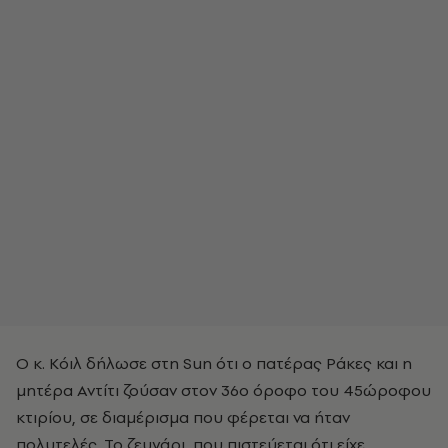
Ο κ. Κόιλ δήλωσε στη Sun ότι ο πατέρας Ράκες και η
μητέρα Αντίτι ζούσαν στον 36ο όροφο του 45ώροφου
κτιρίου, σε διαμέρισμα που φέρεται να ήταν
πολυτελές. Το ζευγάρι, που πιστεύεται ότι είχε