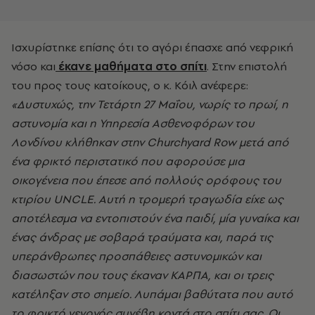
Ισχυρίστηκε επίσης ότι το αγόρι έπασχε από νεφρική
νόσο και
έκανε μαθήματα στο σπίτι
. Στην επιστολή
του προς τους κατοίκους, ο κ. Κόιλ ανέφερε:
«Δυστυχώς, την Τετάρτη 27 Μαΐου, νωρίς το πρωί, η
αστυνομία και η Υπηρεσία Ασθενοφόρων του
Λονδίνου κλήθηκαν στην Churchyard Row μετά από
ένα φρικτό περιστατικό που αφορούσε μια
οικογένεια που έπεσε από πολλούς ορόφους του
κτιρίου UNCLE. Αυτή η τρομερή τραγωδία είχε ως
αποτέλεσμα να εντοπιστούν ένα παιδί, μία γυναίκα και
ένας άνδρας με σοβαρά τραύματα και, παρά τις
υπεράνθρωπες προσπάθειες αστυνομικών και
διασωστών που τους έκαναν ΚΑΡΠΑ, και οι τρεις
κατέληξαν στο σημείο. Λυπάμαι βαθύτατα που αυτό
το φρικτό γεγονός συνέβη κοντά στο σπίτι σας. Οι