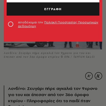
ΕΓΓΡΑΦΗ
Αποδέχομαι την
Πολιτική Προστασίας Προσωπικών
Δεδομένων
Λονδίνο: Ζευγάρι πήρε αγκαλιά τον 9χρονο γιο του και
έπεσαν από τον 36ο όροφο κτιρίου © EPA / TAYFUN SALCI
Λονδίνο: Ζευγάρι πήρε αγκαλιά τον 9χρονο
γιο του και έπεσαν από τον 36ο όροφο
κτιρίου - Πληροφορίες ότι το παιδί ήταν