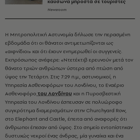
καύσωνα μπροστά σε τουρίστες
Newsroom
Η Μητροπολιτική Αστυνομία δήλωσε την περασμένη
εβδομάδα ότι οι θάνατοι αντιμετωπίζονται ως
«αιφνίδιοι» και ότι έχουν ενημερωθεί οι συγγενείς.
Εκπρόσωπος ανέφερε: «Ντετέκτιβ ερευνούν μετά τον
θάνατο τριών ανθρώπων ύστερα από πτώση από
ύψος την Τετάρτη. Στις 7:29 π.μ., αστυνομικοί, η
Υπηρεσία Ασθενοφόρων του Λονδίνου, το Εναέριο
Ασθενοφόρο
του Λονδίνου
και η Πυροσβεστική
Υπηρεσία του Λονδίνου έσπευσαν σε πολυώροφο
συγκρότημα διαμερισμάτων στην Churchyard Row,
στο Elephant and Castle, έπειτα από αναφορές ότι
άνθρωποι έπεσαν από ύψος. Στο σημείο εντοπίστηκαν
δυστυχώς νεκροί ένας άνδρας, μία γυναίκα και ένα