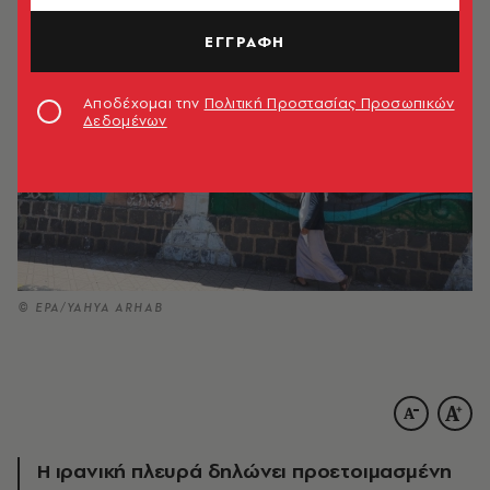
ΕΓΓΡΑΦΗ
Αποδέχομαι την
Πολιτική Προστασίας Προσωπικών
Δεδομένων
© ΕΡΑ/YAHYA ARHAB
Η ιρανική πλευρά δηλώνει προετοιμασμένη