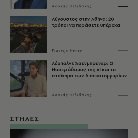
Λουκάς Βελιδάκης
Αύγουστος στην Αθήνα: 20
τρόποι να περάσετε υπέροχα
Γιάννης Νένες
Λέοπολντ Άσενμπρενερ: Ο
Νοστράδαμος της AI και το
στοίχημα των δισεκατομμυρίων
Λουκάς Βελιδάκης
ΣΤΗΛΕΣ