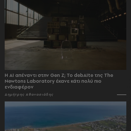
Η AI απέναντι στην Gen Z; Το debAIte της The
Newtons Laboratory έκανε κάτι πολύ πιο
ενδιαφέρον
Δημήτρης Αθανασιάδης