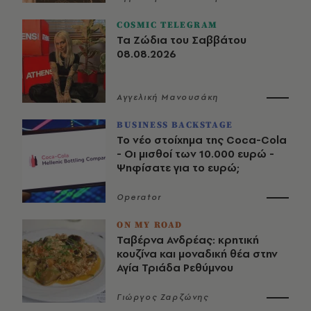
COSMIC TELEGRAM
Τα Ζώδια του Σαββάτου
08.08.2026
Αγγελική Μανουσάκη
BUSINESS BACKSTAGE
Το νέο στοίχημα της Coca-Cola
- Οι μισθοί των 10.000 ευρώ -
Ψηφίσατε για το ευρώ;
Operator
ON MY ROAD
Ταβέρνα Ανδρέας: κρητική
κουζίνα και μοναδική θέα στην
Αγία Τριάδα Ρεθύμνου
Γιώργος Ζαρζώνης