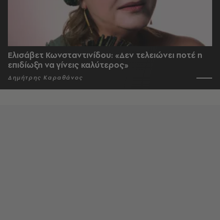
Ελισάβετ Κωνσταντινίδου: «Δεν τελειώνει ποτέ η
επιδίωξη να γίνεις καλύτερος»
Δημήτρης Καραθάνος