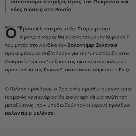
συντονισμό στήριξης προς την Ουκρανία και
νέες πιέσεις στη Ρωσία
Ο
Εμανουέλ Μακρόν, ο Κιρ Στάρμερ και ο
Φρίντριχ Μερτς θα συναντήσουν την Κυριακή 7
του μηνός στο Λονδίνο τον
Βολοντίμιρ Ζελένσκι
προκειμένου να συζητήσουν για την "υποστήριξη στην
Ουκρανία" και την "αύξηση της πίεσης στην πολεμική
προσπάθεια της Ρωσίας", ανακοίνωσε σήμερα το Ελιζέ.
Ο Γάλλος πρόεδρος, ο Βρετανός πρωθυπουργός και ο
Γερμανός καγκελάριος θα έχουν αρχικά μια συζήτηση
μεταξύ τους, πριν υποδεχθούν τον Ουκρανό πρόεδρο
Βολοντίμιρ Ζελένσκι
.