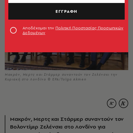
ΕΓΓΡΑΦΗ
Αποδέχομαι την
Πολιτική Προστασίας Προσωπικών
Δεδομένων
Μακρόν, Μερτς και Στάρμερ συναντούν τον Ζελένσκι την
Κυριακή στο Λονδίνο © EPA/Tolga Akmen
Μακρόν, Μερτς και Στάρμερ συναντούν τον
Βολοντίμιρ Ζελένσκι στο Λονδίνο για