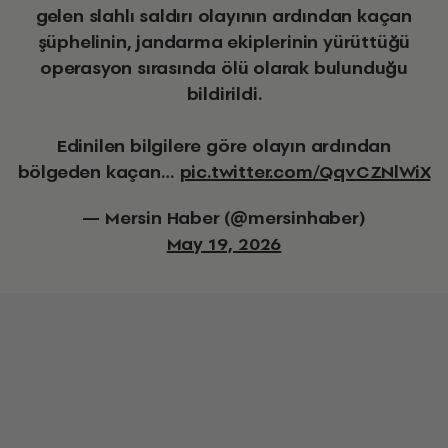
gelen slahlı saldırı olayının ardından kaçan
şüphelinin, jandarma ekiplerinin yürüttüğü
operasyon sırasında ölü olarak bulunduğu
bildirildi.
Edinilen bilgilere göre olayın ardından
bölgeden kaçan…
pic.twitter.com/QqvCZNlWiX
— Mersin Haber (@mersinhaber)
May 19, 2026