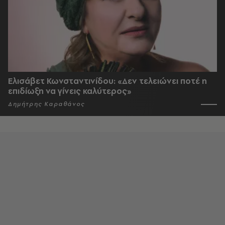
Ελισάβετ Κωνσταντινίδου: «Δεν τελειώνει ποτέ η
επιδίωξη να γίνεις καλύτερος»
Δημήτρης Καραθάνος