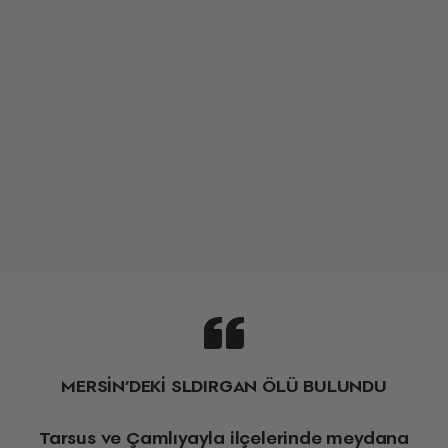
MERSİN’DEKİ SLDIRGAN ÖLÜ BULUNDU
Tarsus ve Çamlıyayla ilçelerinde meydana