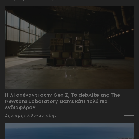
Η AI απέναντι στην Gen Z; Το debAIte της The
Newtons Laboratory έκανε κάτι πολύ πιο
ενδιαφέρον
Δημήτρης Αθανασιάδης