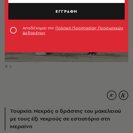
ΕΓΓΡΑΦΗ
Αποδέχομαι την
Πολιτική Προστασίας Προσωπικών
Δεδομένων
© Χ
Τουρκία: Νεκρός ο δράστης του μακελειού
με τους έξι νεκρούς σε εστιατόριο στη
Μερσίνη