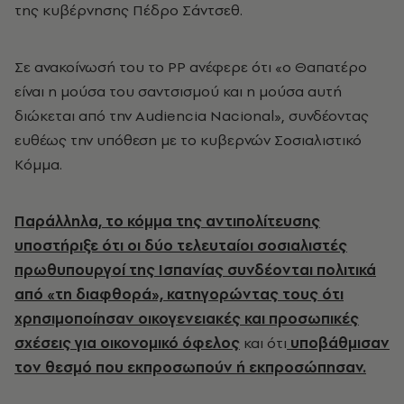
της κυβέρνησης Πέδρο Σάντσεθ.
Σε ανακοίνωσή του το PP ανέφερε ότι «ο Θαπατέρο
είναι η μούσα του σαντσισμού και η μούσα αυτή
διώκεται από την Audiencia Nacional», συνδέοντας
ευθέως την υπόθεση με το κυβερνών Σοσιαλιστικό
Κόμμα.
Παράλληλα, το κόμμα της αντιπολίτευσης
υποστήριξε ότι οι δύο τελευταίοι σοσιαλιστές
πρωθυπουργοί της Ισπανίας συνδέονται πολιτικά
από «τη διαφθορά», κατηγορώντας τους ότι
χρησιμοποίησαν οικογενειακές και προσωπικές
σχέσεις για οικονομικό όφελος
και ότι
υποβάθμισαν
τον θεσμό που εκπροσωπούν ή εκπροσώπησαν.