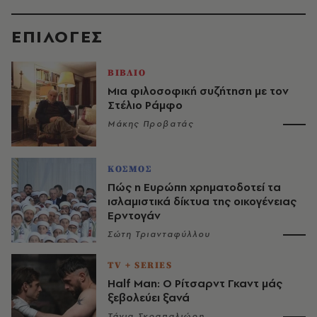
EΠΙΛΟΓΈΣ
ΒΙΒΛΙΟ
Μια φιλοσοφική συζήτηση με τον
Στέλιο Ράμφο
Μάκης Προβατάς
ΚΟΣΜΟΣ
Πώς η Ευρώπη χρηματοδοτεί τα
ισλαμιστικά δίκτυα της οικογένειας
Ερντογάν
Σώτη Τριανταφύλλου
TV + SERIES
Half Man: Ο Ρίτσαρντ Γκαντ μάς
ξεβολεύει ξανά
Τάνια Σκραπαλιώρη