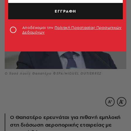
ΕΓΓΡΑΦΗ
Αποδέχομαι την
Πολιτική Προστασίας Προσωπικών
Δεδομένων
O Χοσέ Λουίς Θαπατέρο ©EPA/MIGUEL GUTIERREZ
Ο Θαπατέρο ερευνάται για πιθανή εμπλοκή
στη διάσωση αεροπορικής εταιρείας με