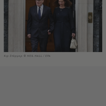
Κιρ Στάρμερ © NEIL HALL / EPA