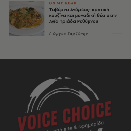
ON MY ROAD
Ταβέρνα Ανδρέας: κρητική
κουζίνα και μοναδική θέα στην
Αγία Τριάδα Ρεθύμνου
Γιώργος Ζαρζώνης