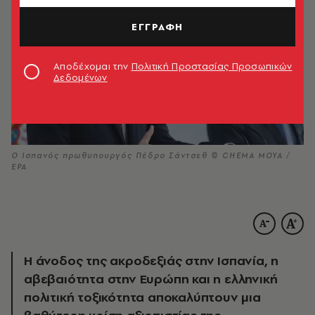
ΕΓΓΡΑΦΗ
Αποδέχομαι την
Πολιτική Προστασίας Προσωπικών
Δεδομένων
Ο Ισπανός πρωθυπουργός Πέδρο Σάντσεθ © CHEMA MOYA /
EPA
Η άνοδος της ακροδεξιάς στην Ισπανία, η
αβεβαιότητα στην Ευρώπη και η ελληνική
πολιτική τοξικότητα αποκαλύπτουν μια