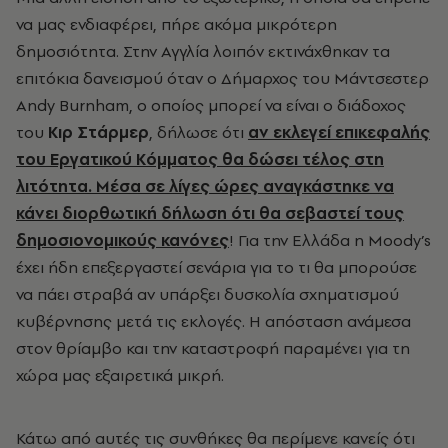
να μας ενδιαφέρει, πήρε ακόμα μικρότερη
δημοσιότητα. Στην Αγγλία λοιπόν εκτινάχθηκαν τα
επιτόκια δανεισμού όταν ο Δήμαρχος του Μάντσεστερ
Andy Burnham, ο οποίος μπορεί να είναι ο διάδοχος
του
Κιρ Στάρμερ
, δήλωσε ότι
αν εκλεγεί επικεφαλής
του Εργατικού Κόμματος θα δώσει τέλος στη
λιτότητα. Μέσα σε λίγες ώρες αναγκάστηκε να
κάνει διορθωτική δήλωση ότι θα σεβαστεί τους
δημοσιονομικούς κανόνες
! Για την Ελλάδα η Moody’s
έχει ήδη επεξεργαστεί σενάρια για το τι θα μπορούσε
να πάει στραβά αν υπάρξει δυσκολία σχηματισμού
κυβέρνησης μετά τις εκλογές. Η απόσταση ανάμεσα
στον θρίαμβο και την καταστροφή παραμένει για τη
χώρα μας εξαιρετικά μικρή.
Κάτω από αυτές τις συνθήκες θα περίμενε κανείς ότι