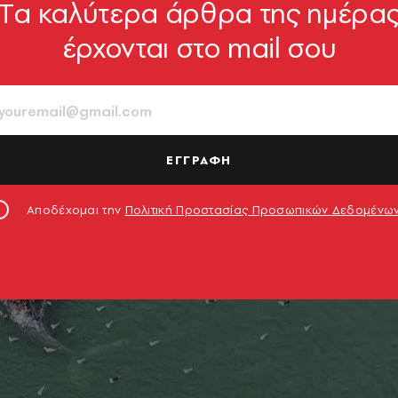
Tα καλύτερα άρθρα της ημέρα
έρχονται στο mail σου
ΕΓΓΡΑΦΗ
Αποδέχομαι την
Πολιτική Προστασίας Προσωπικών Δεδομένω