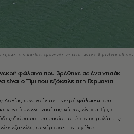
ε νησάκι της Δανίας, ερευνούν αν είναι αυτός © picture allianc
 νεκρή φάλαινα που βρέθηκε σε ένα νησάκι
α είναι ο Τίμι που εξόκειλε στη Γερμανία
ης Δανίας ερευνούν αν η νεκρή
φάλαινα
που
κε κοντά σε ένα νησί της χώρας είναι ο Τίμι, η
ιώδης διάσωση του οποίου από την παραλία της
είχε εξοκείλει, συνάρπασε την υφήλιο.