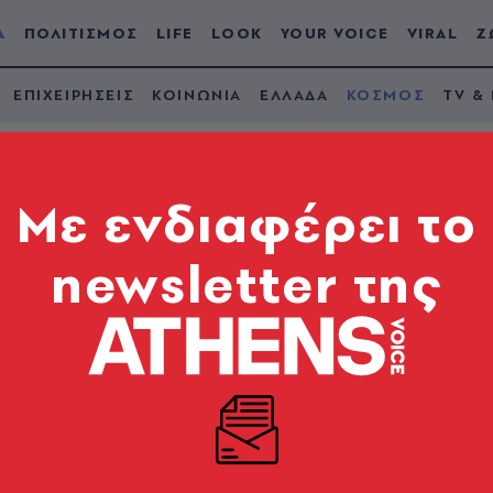
Α
ΠΟΛΙΤΙΣΜΟΣ
LIFE
LOOK
YOUR VOICE
VIRAL
Ζ
ΕΠΙΧΕΙΡΗΣΕΙΣ
ΚΟΙΝΩΝΙΑ
ΕΛΛΑΔΑ
ΚΟΣΜΟΣ
TV &
Mε ενδιαφέρει το
newsletter της
ίμι»; - Μια νεκρή φά
ι της Δανίας, ερευ
Είχε παγιδευτεί επί 29 μέρες σε αβαθή νερά στη Βαλτική - Φαινόταν αποπροσανατολισ