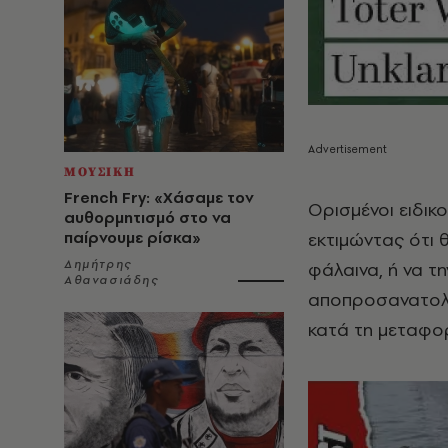
ΜΟΥΣΙΚΗ
French Fry: «Χάσαμε τον
Ορισμένοι ειδικ
αυθορμητισμό στο να
εκτιμώντας ότι 
παίρνουμε ρίσκα»
Δημήτρης
φάλαινα, ή να τ
Αθανασιάδης
αποπροσανατολι
κατά τη μεταφο