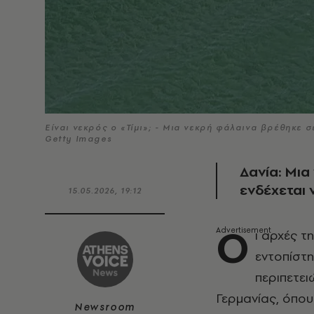
Είναι νεκρός ο «Τίμι»; - Μια νεκρή φάλαινα βρέθηκε σ
Getty Images
Δανία: Μια
ενδέχεται ν
15.05.2026, 19:12
Ο
ι αρχές τ
εντοπίστη
περιπετε
Γερμανίας, όπου 
Newsroom