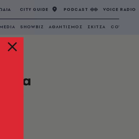
ΩΔΙΑ
CITY GUIDE
PODCAST
VOICE RADIO
 MEDIA
SHOWBIZ
ΑΘΛΗΤΙΣΜΟΣ
ΣΚΙΤΣΑ
COVID 19
λαινα
νούν
μένη και άρρωστη