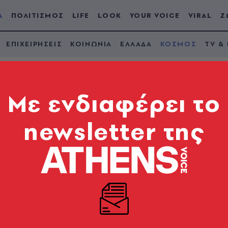
Α
ΠΟΛΙΤΙΣΜΟΣ
LIFE
LOOK
YOUR VOICE
VIRAL
Ζ
ΕΠΙΧΕΙΡΗΣΕΙΣ
ΚΟΙΝΩΝΙΑ
ΕΛΛΑΔΑ
ΚΟΣΜΟΣ
TV &
Mε ενδιαφέρει το
newsletter της
τεί τη σοβαρότητα τ
εύσεις
εχειρίας και εξετάζει ακόμη την αμερικανική πρότα