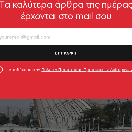
Tα καλύτερα άρθρα της ημέρα
έρχονται στο mail σου
ΕΓΓΡΑΦΗ
Αποδέχομαι την
Πολιτική Προστασίας Προσωπικών Δεδομένω