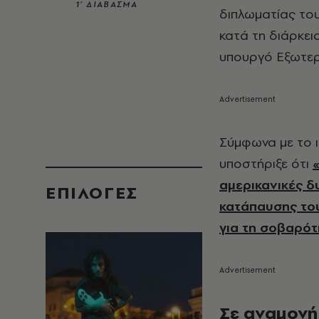
1’ ΔΙΑΒΑΣΜΑ
διπλωματίας το
κατά τη διάρκει
υπουργό Εξωτερ
Σύμφωνα με το ι
υποστήριξε ότι
αμερικανικές δ
EΠΙΛΟΓΈΣ
κατάπαυσης του
για τη σοβαρότ
Σε αναμονή