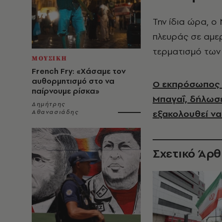
Την ίδια ώρα, ο
πλευράς σε αμε
τερματισμό των
ΜΟΥΣΙΚΗ
French Fry: «Χάσαμε τον
αυθορμητισμό στο να
Ο εκπρόσωπος τ
παίρνουμε ρίσκα»
Μπαγαΐ, δήλωσε
Δημήτρης
εξακολουθεί να
Αθανασιάδης
Σχετικό Άρ