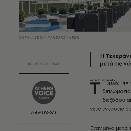
©EPA/ABEDIN TAHERKENAREH
Η Τεχεράνη
μετά τις ν
09.05.2026, 21:33
Τ
ο
Ιράν
αμφι
διπλωματίας
διεξόδου α
νέες εντάσεις σ
Newsroom
Έναν μήνα μετά τ