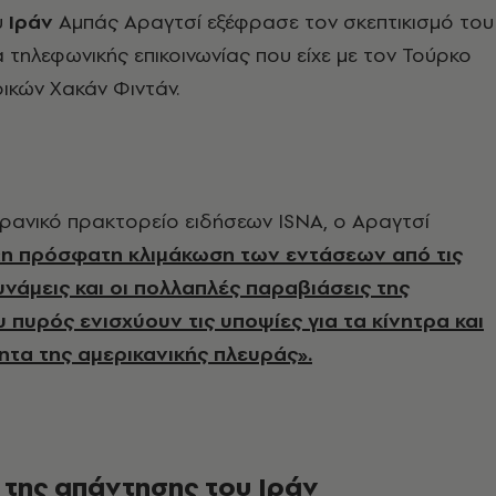
υ
Ιράν
Αμπάς Αραγτσί εξέφρασε τον σκεπτικισμό του
α τηλεφωνικής επικοινωνίας που είχε με τον Τούρκο
ικών Χακάν Φιντάν.
ρανικό πρακτορείο ειδήσεων ISNA, ο Αραγτσί
«η πρόσφατη κλιμάκωση των εντάσεων από τις
υνάμεις και οι πολλαπλές παραβιάσεις της
 πυρός ενισχύουν τις υποψίες για τα κίνητρα και
ητα της αμερικανικής πλευράς».
 της απάντησης του Ιράν