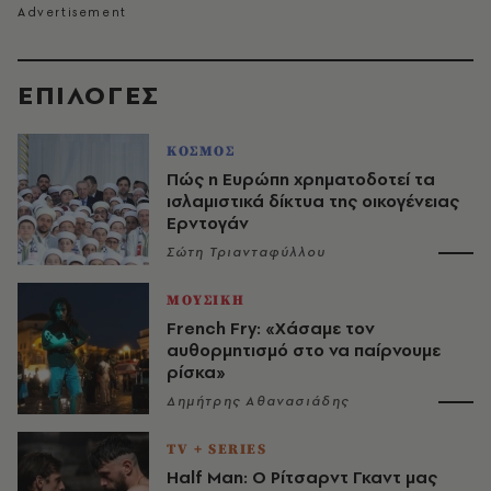
EΠΙΛΟΓΈΣ
ΚΟΣΜΟΣ
Πώς η Ευρώπη χρηματοδοτεί τα
ισλαμιστικά δίκτυα της οικογένειας
Ερντογάν
Σώτη Τριανταφύλλου
ΜΟΥΣΙΚΗ
French Fry: «Χάσαμε τον
αυθορμητισμό στο να παίρνουμε
ρίσκα»
Δημήτρης Αθανασιάδης
TV + SERIES
Half Man: Ο Ρίτσαρντ Γκαντ μας