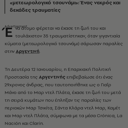
«μετεωρολογικό τσουνάμι»: Ένας νεκρός και
δεκάδες τραυματίες
Έ
να άτομο φέρεται να έχασε τη ζωή του και
τουλάχιστον 35 τραυματίστηκαν, όταν γιγαντιαία
κύματα (μετεωρολογικό τσουνάμι) σάρωσαν παραλίες
στην
Αργεντινή
.
Τη Δευτέρα 12 Ιανουαρίου, η Επαρχιακή Πολιτική
Προστασία της
Αργεντινής
επιβεβαίωσε ότι ένας
29χρονος άνδρας, που ταυτοποιήθηκε ως ο Γιαΐρ
Μάνο από το Μαρ ντελ Πλάτα, έχασε τη ζωή του μετά
τη σειρά κυμάτων που έπληξαν τις παραλίες των
περιοχών Μαρ Τσικίτα, Σάντα Κλάρα ντελ Μαρ, Καμέτ
και Μαρ ντελ Πλάτα, σύμφωνα με τα μέσα Crónica, La
Nación και Clarín.