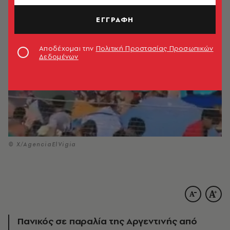
ΕΓΓΡΑΦΗ
Αποδέχομαι την
Πολιτική Προστασίας Προσωπικών
Δεδομένων
© Χ/AgenciaElVigia
Πανικός σε παραλία της Αργεντινής από